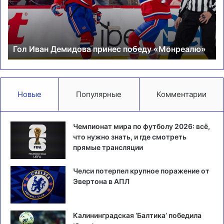
«Монреалю»
по
ме
Во
Гол Иван Демидова принес победу «Монреалю»
Новые
Популярные
Комментарии
Чемпионат мира по футболу 2026: всё,
что нужно знать, и где смотреть
прямые трансляции
Челси потерпел крупное поражение от
Эвертона в АПЛ
Калининградская ‘Балтика’ победила