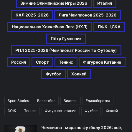
Зимние Олимпийские Игры 2026
Италия
КХЛ 2025-2026
Лига Чемпионов 2025-2026
Национальная Хоккейная Лига (НХЛ)
ПФК ЦСКА
Пётр Гуменник
РПЛ 2025-2026 (Чемпионат России По Футболу)
Россия
Спорт
Теннис
Фигурное Катание
Футбол
Хоккей
Sport Stories
Баскетбол
Биатлон
Единоборства
ЗОЖ
Теннис
Фигурное катание
Футбол
Хоккей
Чемпионат мира по футболу 2026: всё,