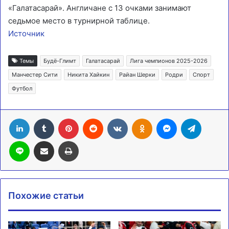
«Галатасарай». Англичане с 13 очками занимают
седьмое место в турнирной таблице.
Источник
Темы
Будё-Глимт
Галатасарай
Лига чемпионов 2025-2026
Манчестер Сити
Никита Хайкин
Райан Шерки
Родри
Спорт
Футбол
LinkedIn
Tumblr
Pinterest
Reddit
Вконтакте
Одноклассники
Messenger
Telegra
Line
Поделиться через электронную почту
Печатать
Похожие статьи