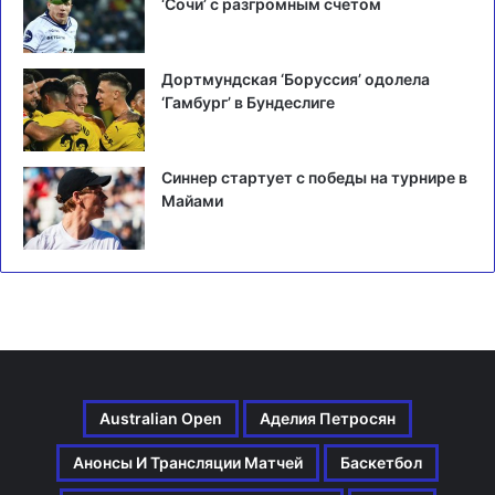
‘Сочи’ с разгромным счетом
Дортмундская ‘Боруссия’ одолела
‘Гамбург’ в Бундеслиге
Синнер стартует с победы на турнире в
Майами
Australian Open
Аделия Петросян
Анонсы И Трансляции Матчей
Баскетбол