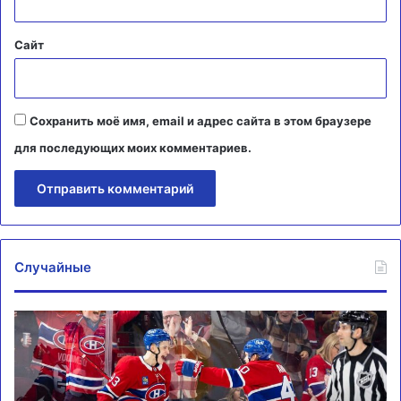
Сайт
Сохранить моё имя, email и адрес сайта в этом браузере
для последующих моих комментариев.
Случайные
Гол
Ад
Иван
за
Демидова
се
принес
КХ
победу
на