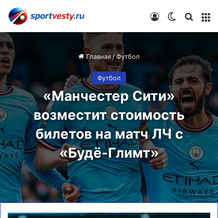
Войти
Switch skin
Искат
М
Главная
/
Футбол
Футбол
«Манчестер Сити»
возместит стоимость
билетов на матч ЛЧ с
«Будё-Глимт»