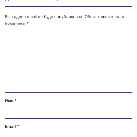
Ваш адрес email не будет опубликован.
Обязательные поля
помечены
*
К
о
м
м
е
н
т
а
Имя
*
р
и
й
Email
*
*