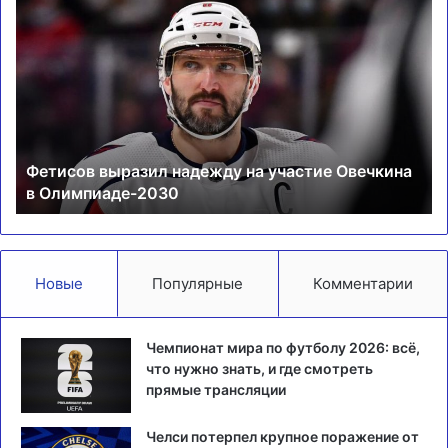
Фетисов
Сп
выразил
по
надежду
Ак
на
в
участие
Р
Овечкина
с
в
ре
Олимпиаде-2030
4:
Фетисов выразил надежду на участие Овечкина
в Олимпиаде-2030
Новые
Популярные
Комментарии
Чемпионат мира по футболу 2026: всё,
что нужно знать, и где смотреть
прямые трансляции
Челси потерпел крупное поражение от