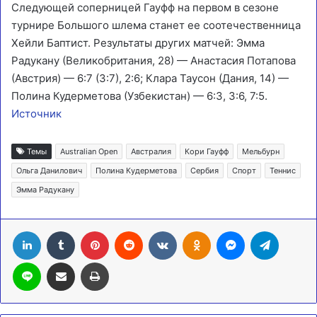
Следующей соперницей Гауфф на первом в сезоне
турнире Большого шлема станет ее соотечественница
Хейли Баптист. Результаты других матчей: Эмма
Радукану (Великобритания, 28) — Анастасия Потапова
(Австрия) — 6:7 (3:7), 2:6; Клара Таусон (Дания, 14) —
Полина Кудерметова (Узбекистан) — 6:3, 3:6, 7:5.
Источник
Темы
Australian Open
Австралия
Кори Гауфф
Мельбурн
Ольга Данилович
Полина Кудерметова
Сербия
Спорт
Теннис
Эмма Радукану
LinkedIn
Tumblr
Pinterest
Reddit
Вконтакте
Одноклассники
Messenger
Telegra
Line
Поделиться через электронную почту
Печатать