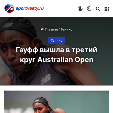
Войти
Switch skin
Искат
М
Главная
/
Теннис
Теннис
Гауфф вышла в третий
круг Australian Open