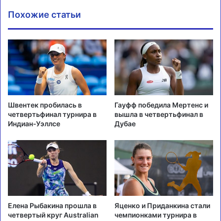
Похожие статьи
Швентек пробилась в
Гауфф победила Мертенс и
четвертьфинал турнира в
вышла в четвертьфинал в
Индиан-Уэллсе
Дубае
Елена Рыбакина прошла в
Яценко и Приданкина стали
четвертый круг Australian
чемпионками турнира в