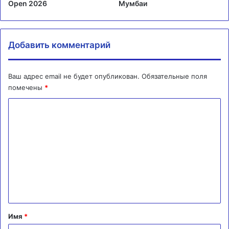
Open 2026
Мумбаи
Добавить комментарий
Ваш адрес email не будет опубликован.
Обязательные поля
помечены
*
К
о
м
м
е
н
т
а
Имя
*
р