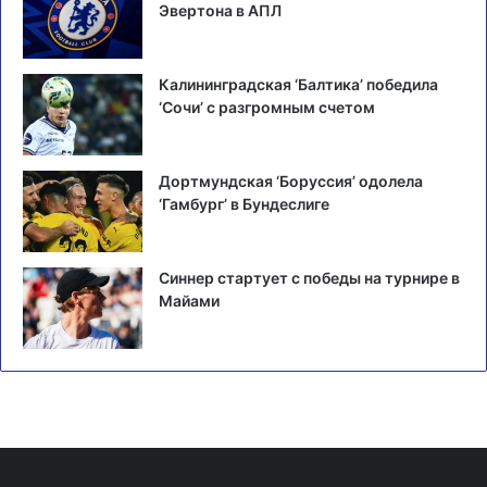
Эвертона в АПЛ
Калининградская ‘Балтика’ победила
‘Сочи’ с разгромным счетом
Дортмундская ‘Боруссия’ одолела
‘Гамбург’ в Бундеслиге
Синнер стартует с победы на турнире в
Майами