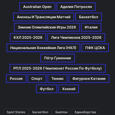
Australian Open
Аделия Петросян
Анонсы И Трансляции Матчей
Баскетбол
Зимние Олимпийские Игры 2026
Италия
КХЛ 2025-2026
Лига Чемпионов 2025-2026
Национальная Хоккейная Лига (НХЛ)
ПФК ЦСКА
Пётр Гуменник
РПЛ 2025-2026 (Чемпионат России По Футболу)
Россия
Спорт
Теннис
Фигурное Катание
Футбол
Хоккей
Sport Stories
Баскетбол
Биатлон
Единоборства