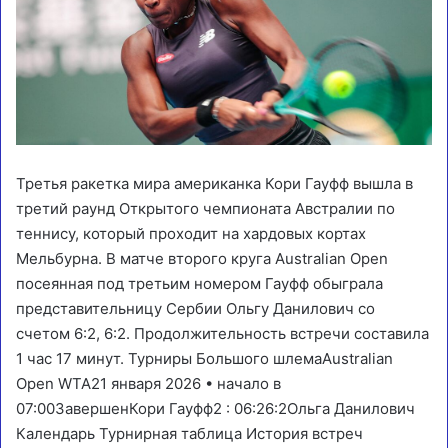
Третья ракетка мира американка Кори Гауфф вышла в
третий раунд Открытого чемпионата Австралии по
теннису, который проходит на хардовых кортах
Мельбурна. В матче второго круга Australian Open
посеянная под третьим номером Гауфф обыграла
представительницу Сербии Ольгу Данилович со
счетом 6:2, 6:2. Продолжительность встречи составила
1 час 17 минут. Турниры Большого шлемаAustralian
Open WTA21 января 2026 • начало в
07:00Завершен
Кори Гауфф
2
:
0
6:2
6:2
Ольга Данилович
Календарь Турнирная таблица История встреч