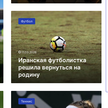
Иранская
футболистка
Футбол
решила
вернуться
на
родину
11.03.2026
Иранская футболистка
решила вернуться на
родину
Бублик
прокомментировал
Теннис
эмоции