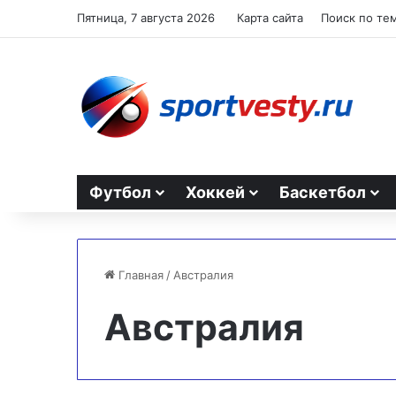
Пятница, 7 августа 2026
Карта сайта
Поиск по те
Футбол
Хоккей
Баскетбол
Главная
/
Австралия
Австралия
СКА-
Итальянс
Хабаровск
биатлони
победил
завоевал
Чайку
золото