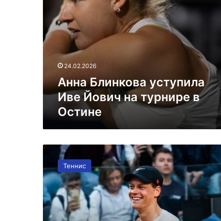
24.02.2026
Анна Блинкова уступила
Иве Йович на турнире в
Остине
Синнер
вышел
Теннис
во
второй
раунд
турнира
в