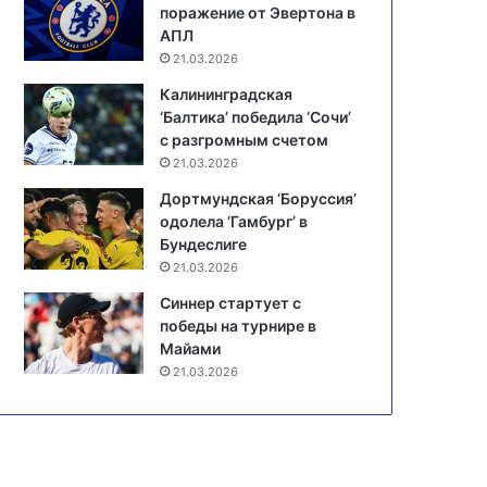
поражение от Эвертона в
АПЛ
21.03.2026
Калининградская
‘Балтика’ победила ‘Сочи’
с разгромным счетом
21.03.2026
Дортмундская ‘Боруссия’
одолела ‘Гамбург’ в
Бундеслиге
21.03.2026
Синнер стартует с
победы на турнире в
Майами
21.03.2026