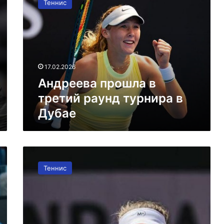
Теннис
в
третий
раунд
турнира
в
Дубае
17.02.2026
Андреева прошла в
третий раунд турнира в
Дубае
Алина
Корнеева
Теннис
одержала
победу
на
турнире
в