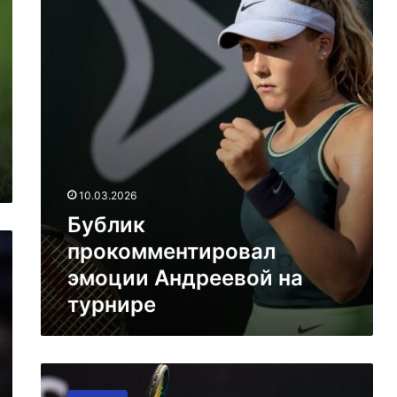
Андреевой
на
турнире
10.03.2026
Бублик
прокомментировал
эмоции Андреевой на
турнире
Андреева
прошла