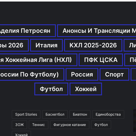
Аделия Петросян
Анонсы И Трансляции 
ры 2026
Италия
КХЛ 2025-2026
Л
я Хоккейная Лига (НХЛ)
ПФК ЦСКА
П
оссии По Футболу)
Россия
Спорт
Футбол
Хоккей
Sport Stories
Баскетбол
Биатлон
Единоборства
ЗОЖ
Теннис
Фигурное катание
Футбол
Хоккей