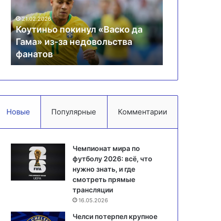
завоевать
в
медаль
Чемп
21.02.2026
на
аско да
Петросян: почему не удалось
0
Олимпиаде?
ьства
завоевать медаль на
Ле
Олимпиаде?
Че
Новые
Популярные
Комментарии
Чемпионат мира по
футболу 2026: всё, что
нужно знать, и где
смотреть прямые
трансляции
16.05.2026
Челси потерпел крупное