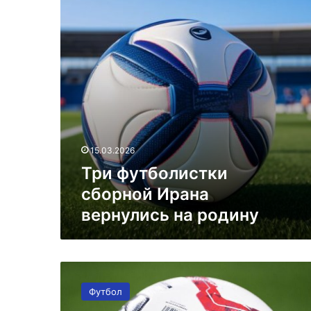
на
родину
15.03.2026
Три футболистки
сборной Ирана
вернулись на родину
Еще
двое
Футбол
членов