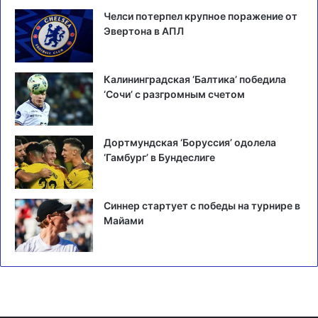
Челси потерпел крупное поражение от
Эвертона в АПЛ
Калининградская ‘Балтика’ победила
‘Сочи’ с разгромным счетом
Дортмундская ‘Боруссия’ одолела
‘Гамбург’ в Бундеслиге
Синнер стартует с победы на турнире в
Майами