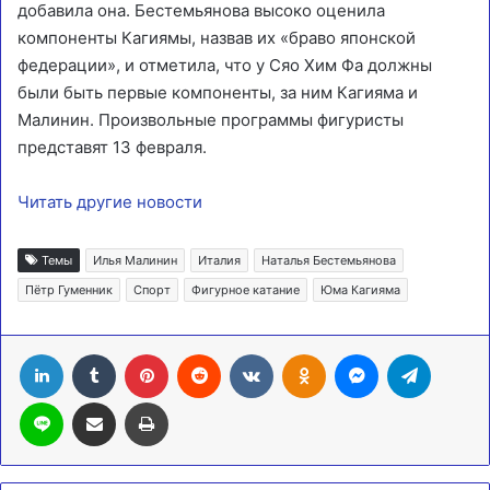
добавила она. Бестемьянова высоко оценила
компоненты Кагиямы, назвав их «браво японской
федерации», и отметила, что у Сяо Хим Фа должны
были быть первые компоненты, за ним Кагияма и
Малинин. Произвольные программы фигуристы
представят 13 февраля.
Читать другие новости
Темы
Илья Малинин
Италия
Наталья Бестемьянова
Пётр Гуменник
Спорт
Фигурное катание
Юма Кагияма
LinkedIn
Tumblr
Pinterest
Reddit
Вконтакте
Одноклассники
Messenger
Telegra
Line
Поделиться через электронную почту
Печатать