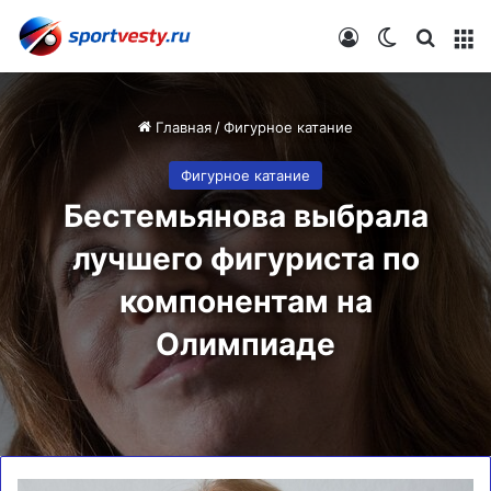
Войти
Switch skin
Искат
М
Главная
/
Фигурное катание
Фигурное катание
Бестемьянова выбрала
лучшего фигуриста по
компонентам на
Олимпиаде