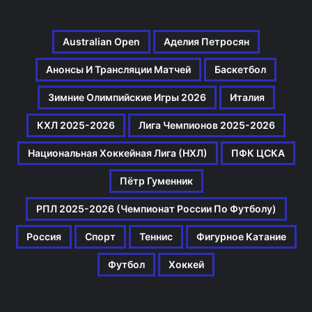
Australian Open
Аделия Петросян
Анонсы И Трансляции Матчей
Баскетбол
Зимние Олимпийские Игры 2026
Италия
КХЛ 2025-2026
Лига Чемпионов 2025-2026
Национальная Хоккейная Лига (НХЛ)
ПФК ЦСКА
Пётр Гуменник
РПЛ 2025-2026 (Чемпионат России По Футболу)
Россия
Спорт
Теннис
Фигурное Катание
Футбол
Хоккей