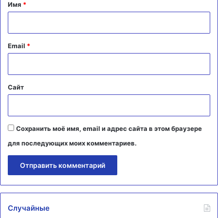
а
Имя
*
р
и
й
Email
*
*
Сайт
Сохранить моё имя, email и адрес сайта в этом браузере
для последующих моих комментариев.
Случайные