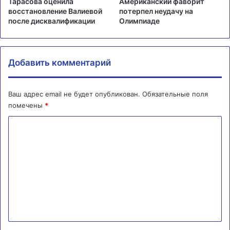
Тарасова оценила
Американский фаворит
восстановление Валиевой
потерпел неудачу на
после дисквалификации
Олимпиаде
Добавить комментарий
Ваш адрес email не будет опубликован.
Обязательные поля
помечены
*
К
о
м
м
е
н
т