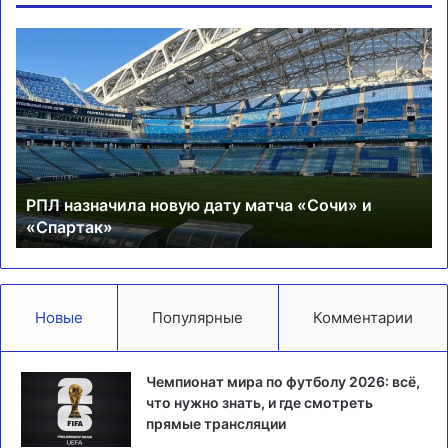
РПЛ
М
назначила
пр
новую
ко
дату
с
матча
вр
«Сочи»
Ме
и
«Спартак»
РПЛ назначила новую дату матча «Сочи» и
«Спартак»
Новые
Популярные
Комментарии
Чемпионат мира по футболу 2026: всё,
что нужно знать, и где смотреть
прямые трансляции