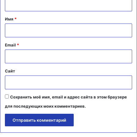
т
а
Имя
*
р
и
й
Email
*
*
Сайт
Сохранить моё имя, email и адрес сайта в этом браузере
для последующих моих комментариев.