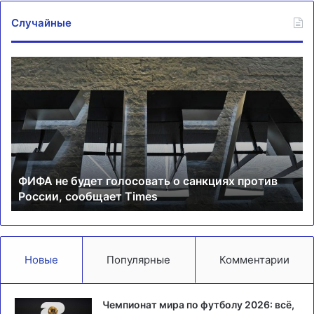
Случайные
ФИФА
Фе
не
Ол
будет
бе
голосовать
ро
о
хо
санкциях
ут
против
зр
России,
ФИФА не будет голосовать о санкциях против
сообщает
России, сообщает Times
Times
Новые
Популярные
Комментарии
Чемпионат мира по футболу 2026: всё,