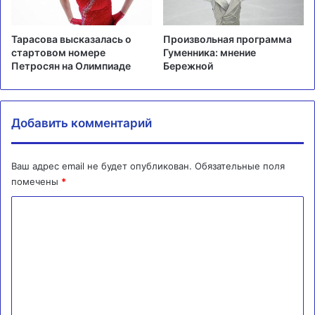
Тарасова высказалась о
Произвольная программа
стартовом номере
Гуменника: мнение
Петросян на Олимпиаде
Бережной
Добавить комментарий
Ваш адрес email не будет опубликован.
Обязательные поля
помечены
*
К
о
м
м
е
н