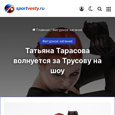
Войти
Switch skin
Искат
М
Главная
/
Фигурное катание
Фигурное катание
Татьяна Тарасова
волнуется за Трусову на
шоу