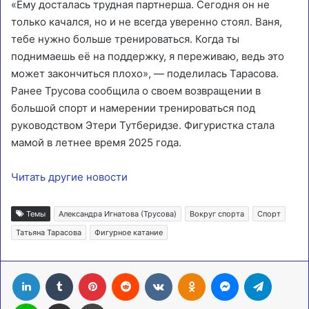
«Ему досталась трудная партнерша. Сегодня он не
только качался, но и не всегда уверенно стоял. Ваня,
тебе нужно больше тренироваться. Когда ты
поднимаешь её на поддержку, я переживаю, ведь это
может закончиться плохо», — поделилась Тарасова.
Ранее Трусова сообщила о своем возвращении в
большой спорт и намерении тренироваться под
руководством Этери Тутберидзе. Фигуристка стала
мамой в летнее время 2025 года.
Читать другие новости
Темы
Александра Игнатова (Трусова)
Вокруг спорта
Спорт
Татьяна Тарасова
Фигурное катание
LinkedIn
Tumblr
Pinterest
Reddit
Вконтакте
Одноклассники
Messenger
Telegra
Line
Поделиться через электронную почту
Печатать