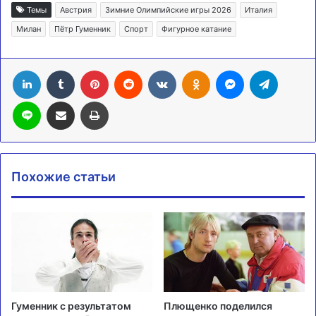
Темы
Австрия
Зимние Олимпийские игры 2026
Италия
Милан
Пётр Гуменник
Спорт
Фигурное катание
LinkedIn
Tumblr
Pinterest
Reddit
Вконтакте
Одноклассники
Messenger
Telegra
Line
Поделиться через электронную почту
Печатать
Похожие статьи
Гуменник с результатом
Плющенко поделился