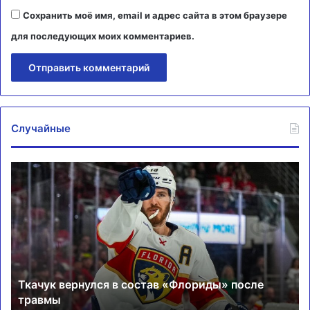
Сохранить моё имя, email и адрес сайта в этом браузере
для последующих моих комментариев.
Случайные
Ткачук
Ва
вернулся
ст
в
по
состав
сп
«Флориды»
на
после
Ку
травмы
Ро
Ткачук вернулся в состав «Флориды» после
травмы