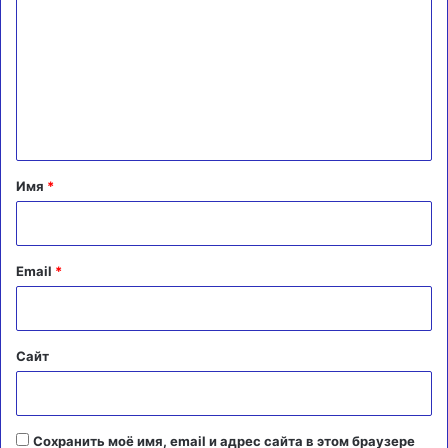
м
м
е
н
т
а
Имя
*
р
и
й
Email
*
*
Сайт
Сохранить моё имя, email и адрес сайта в этом браузере