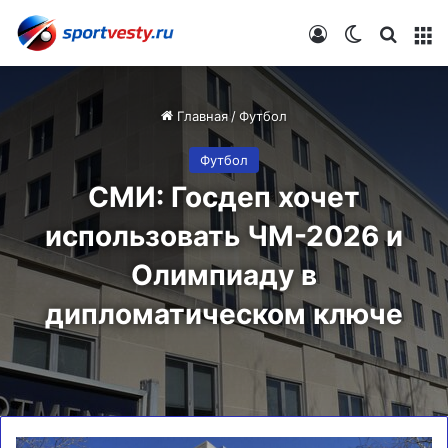
Войти
Switch skin
Искат
М
Главная
/
Футбол
Футбол
СМИ: Госдеп хочет
использовать ЧМ-2026 и
Олимпиаду в
дипломатическом ключе