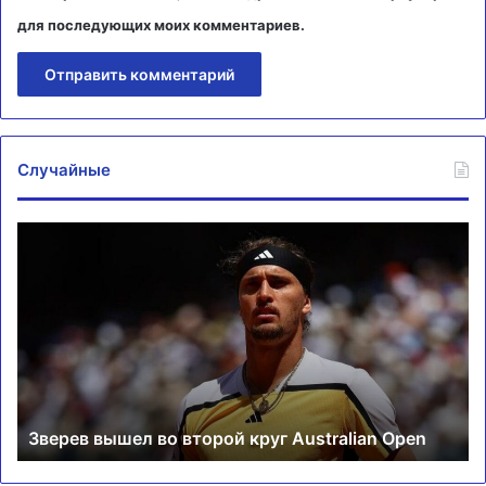
для последующих моих комментариев.
Случайные
Зверев
«Ш
вышел
др
во
од
второй
ув
круг
по
Australian
на
Open
«С
в
КХ
Зверев вышел во второй круг Australian Open