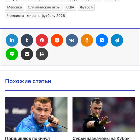
Мексика
Олимпийские игры
США
Футбол
Чемпионат мира по футболу 2026
LinkedIn
Tumblr
Pinterest
Reddit
Вконтакте
Одноклассники
Messenger
Telegra
Line
Поделиться через электронную почту
Печатать
Похожие статьи
Паршивлюк покинул
Судьи назначены на Кубок