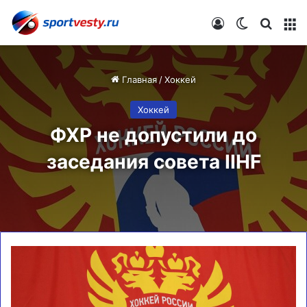
Войти
Switch skin
Искат
М
Главная
/
Хоккей
Хоккей
ФХР не допустили до
заседания совета IIHF