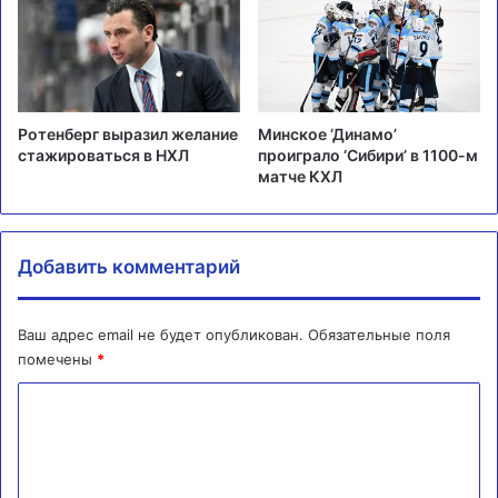
Ротенберг выразил желание
Минское ‘Динамо’
стажироваться в НХЛ
проиграло ‘Сибири’ в 1100-м
матче КХЛ
Добавить комментарий
Ваш адрес email не будет опубликован.
Обязательные поля
помечены
*
К
о
м