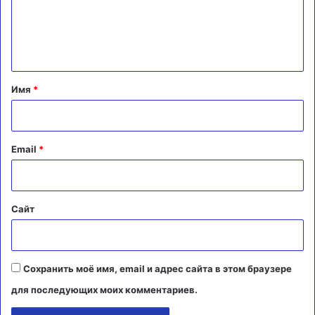
м
е
н
т
а
Имя
*
р
и
й
Email
*
*
Сайт
Сохранить моё имя, email и адрес сайта в этом браузере
для последующих моих комментариев.