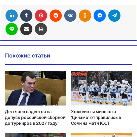
LinkedIn
Tumblr
Pinterest
Reddit
Вконтакте
Одноклассники
Messenger
Telegra
Line
Поделиться через электронную почту
Печатать
Похожие статьи
Дегтярев надеется на
Хоккеисты минского
допуск российской сборной
‘Динамо’ отправились в
до турниров в 2027 году
Сочи на матч КХЛ