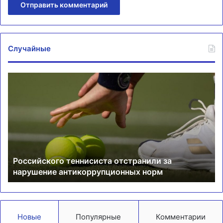
Случайные
Российского
«К
теннисиста
до
отстранили
за
за
Ж
нарушение
вы
антикоррупционных
о
норм
си
с
Российского теннисиста отстранили за
М
нарушение антикоррупционных норм
Новые
Популярные
Комментарии