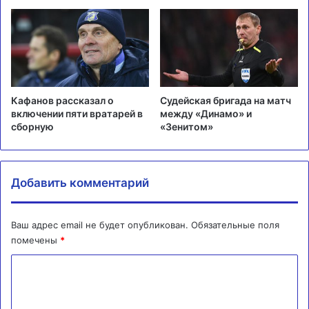
Кафанов рассказал о
Судейская бригада на матч
включении пяти вратарей в
между «Динамо» и
сборную
«Зенитом»
Добавить комментарий
Ваш адрес email не будет опубликован.
Обязательные поля
помечены
*
К
о
м