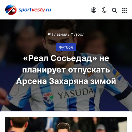
Войти
Switch skin
Искат
М
Главная
/
Футбол
Футбол
«Реал Сосьедад» не
планирует отпускать
Арсена Захаряна зимой