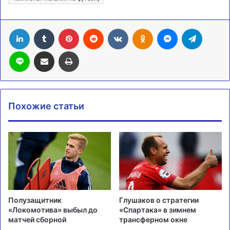
LinkedIn
Tumblr
Pinterest
Reddit
Вконтакте
Одноклассники
Messenger
Telegra
Line
Поделиться через электронную почту
Печатать
Похожие статьи
Полузащитник
Глушаков о стратегии
«Локомотива» выбыл до
«Спартака» в зимнем
матчей сборной
трансферном окне