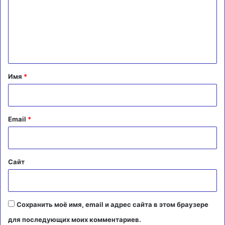
м
е
н
т
а
Имя
*
р
и
й
Email
*
*
Сайт
Сохранить моё имя, email и адрес сайта в этом браузере
для последующих моих комментариев.