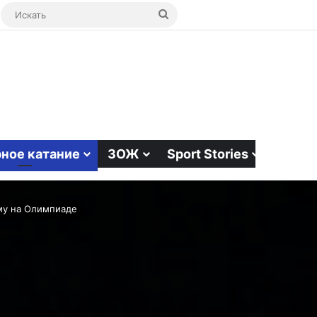
ая статья
bar
Switch skin
Искать
ное катание
ЗОЖ
Sport Stories
му на Олимпиаде