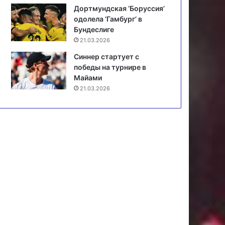
Дортмундская ‘Боруссия’
одолела ‘Гамбург’ в
Бундеслиге
21.03.2026
Синнер стартует с
победы на турнире в
Майами
21.03.2026