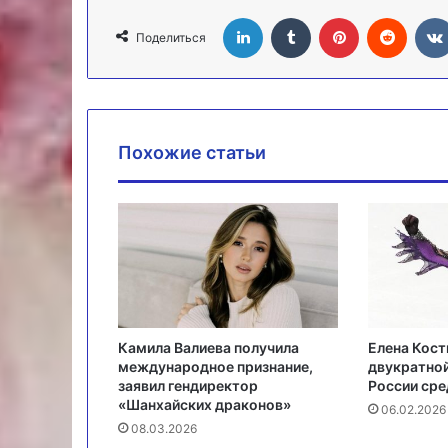
LinkedIn
Tumblr
Pinterest
Reddit
Поделиться
Похожие статьи
Камила Валиева получила
Елена Кост
международное признание,
двукратно
заявил гендиректор
России ср
«Шанхайских драконов»
06.02.2026
08.03.2026