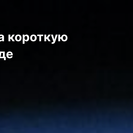
за короткую
де