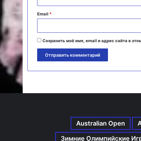
и
й
Email
*
*
Сохранить моё имя, email и адрес сайта в э
Australian Open
Зимние Олимпийские Иг