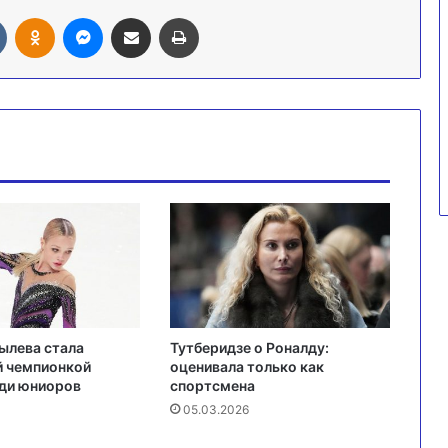
Вконтакте
Одноклассники
Messenger
Поделиться через электронную почту
Печатать
ылева стала
Тутберидзе о Роналду:
й чемпионкой
оценивала только как
еди юниоров
спортсмена
05.03.2026