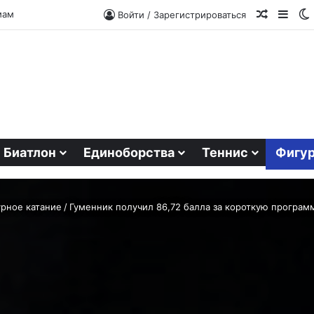
Случайн
Side
мам
Войти / Зарегистрироваться
Биатлон
Единоборства
Теннис
Фигур
рное катание
/
Гуменник получил 86,72 балла за короткую програм