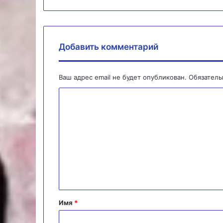
Добавить комментарий
Ваш адрес email не будет опубликован.
Обязател
К
о
м
м
е
н
т
а
Имя
*
р