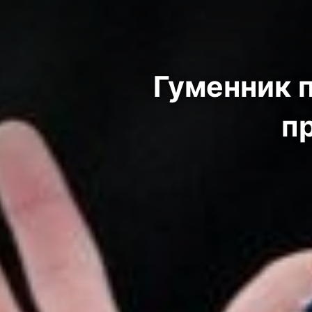
Гуменник п
п