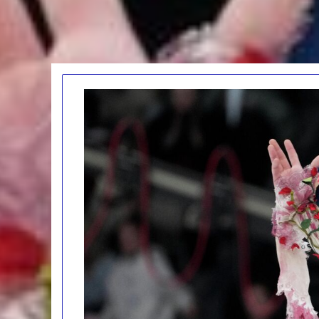
Лукман
стал
игроком
«Атлетико»
02.02.2026
Лукман стал и
«Атлетико»