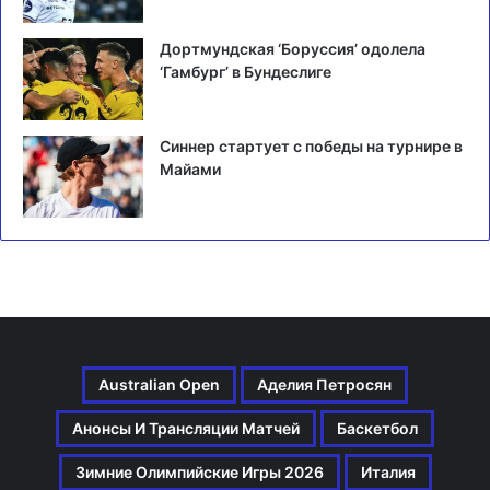
Дортмундская ‘Боруссия’ одолела
‘Гамбург’ в Бундеслиге
Синнер стартует с победы на турнире в
Майами
Australian Open
Аделия Петросян
Анонсы И Трансляции Матчей
Баскетбол
Зимние Олимпийские Игры 2026
Италия