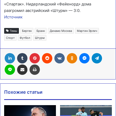
«Спартак». Нидерландский «Фейенорд» дома
разгромил австрийский «Штурм» — 3:0.
Источник
Темы
Берген
Бранн
Динамо Москва
Мартин Эрлич
Спорт
Футбол
Штурм
LinkedIn
Tumblr
Pinterest
Reddit
Вконтакте
Одноклассники
Messenger
Telegra
Line
Поделиться через электронную почту
Печатать
Похожие статьи