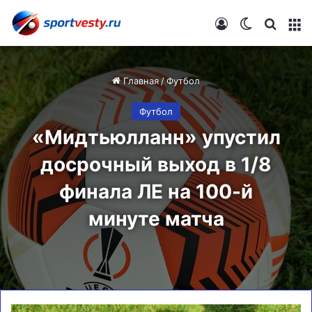
Войти
Switch skin
Искат
М
Главная
/
Футбол
Футбол
«Мидтьюлланн» упустил
досрочный выход в 1/8
финала ЛЕ на 100-й
минуте матча