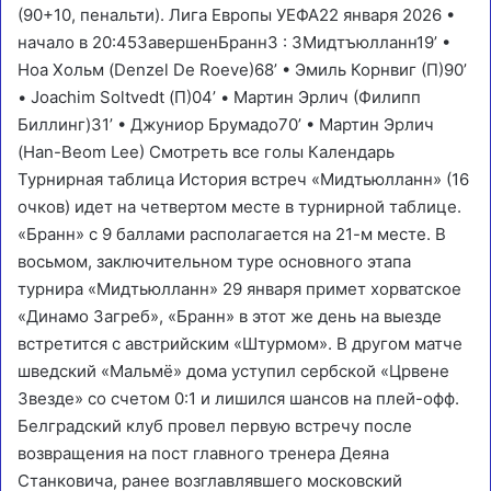
(90+10, пенальти). Лига Европы УЕФА22 января 2026 •
начало в 20:45Завершен
Бранн
3
:
3
Мидтъюлланн
19‎’‎ •
Ноа Хольм
(
Denzel De Roeve
)68‎’‎ •
Эмиль Корнвиг
(П)90‎’‎
•
Joachim Soltvedt
(П)04‎’‎ • Мартин Эрлич (
Филипп
Биллинг
)31‎’‎ • Джуниор Брумадо70‎’‎ • Мартин Эрлич
(
Han-Beom Lee
) Смотреть все голы Календарь
Турнирная таблица История встреч «Мидтьюлланн» (16
очков) идет на четвертом месте в турнирной таблице.
«Бранн» с 9 баллами располагается на 21-м месте. В
восьмом, заключительном туре основного этапа
турнира «Мидтьюлланн» 29 января примет хорватское
«Динамо Загреб», «Бранн» в этот же день на выезде
встретится с австрийским «Штурмом». В другом матче
шведский «Мальмё» дома уступил сербской «Црвене
Звезде» со счетом 0:1 и лишился шансов на плей-офф.
Белградский клуб провел первую встречу после
возвращения на пост главного тренера Деяна
Станковича, ранее возглавлявшего московский