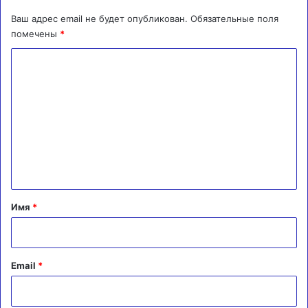
Ваш адрес email не будет опубликован.
Обязательные поля
помечены
*
К
о
м
м
е
н
т
а
Имя
*
р
и
й
Email
*
*