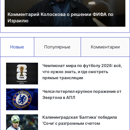
Израилю
се
фе
Комментарий Колоскова о решении ФИФА по
Израилю
Новые
Популярные
Комментарии
Чемпионат мира по футболу 2026: всё,
что нужно знать, и где смотреть
прямые трансляции
Челси потерпел крупное поражение от
Эвертона в АПЛ
Калининградская ‘Балтика’ победила
‘Сочи’ с разгромным счетом