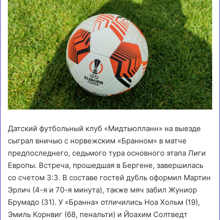
Датский футбольный клуб «Мидтьюлланн» на выезде
сыграл вничью с норвежским «Бранном» в матче
предпоследнего, седьмого тура основного этапа Лиги
Европы. Встреча, прошедшая в Бергене, завершилась
со счетом 3:3. В составе гостей дубль оформил Мартин
Эрлич (4-я и 70-я минута), также мяч забил Жуниор
Брумадо (31). У «Бранна» отличились Ноа Хольм (19),
Эмиль Корнвиг (68, пенальти) и Йоахим Солтведт