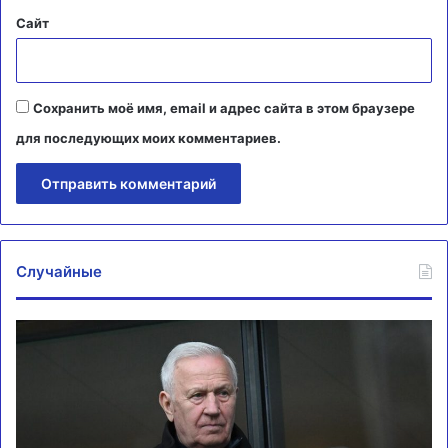
Сайт
Сохранить моё имя, email и адрес сайта в этом браузере
для последующих моих комментариев.
Случайные
Комментарий
Кв
Колоскова
из
о
«
решении
не
ФИФА
сы
по
до