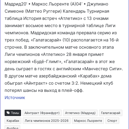
Мадрид
20‎’‎ • Маркос Льоренте (А)04‎’‎ •
Джулиано
Симеоне
(Маттео Руггери) Календарь Турнирная
таблица История встреч «Атлетико» с 13 очками
занимает восьмое место в турнирной таблице Лиги
чемпионов. Мадридская команда прервала серию из
трех побед. «Галатасарай» (10) располагается на 16-й
строчке. В заключительном матче основного этапа
Лиги чемпионов «Атлетико» 28 января примет
норвежский «Будё-Глимт», «Галатасарай» в этот же
день сыграет в гостях с английским «Манчестер Сити».
В другом матче азербайджанский «Карабах» дома
обыграл «Айнтрахт» со счетом 3:2. Немецкий клуб
потерял шансы на выход в плей-офф.
Источник
Темы
Айнтрахт (Франкфурт)
Атлетико (Мадрид)
Галатасарай
Карабах
Лига чемпионов 2025-2026
Маркос Льоренте
Спорт
Футбол