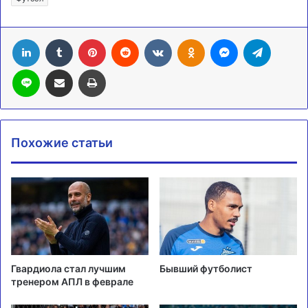
LinkedIn
Tumblr
Pinterest
Reddit
Вконтакте
Одноклассники
Messenger
Telegra
Line
Поделиться через электронную почту
Печатать
Похожие статьи
Гвардиола стал лучшим
Бывший футболист
тренером АПЛ в феврале