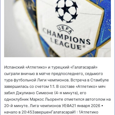
Испанский «Атлетико» и турецкий «Галатасарай»
сыграли вничью в матче предпоследнего, седьмого
тура футбольной Лиги чемпионов. Встреча в Стамбуле
завершилась со счетом 1:1. В составе «Атлетико» мяч
забил Джулиано Симеоне (4-я минута), его
одноклубник Маркос Льоренте отметился автоголом на
20-й минуте. Лига чемпионов УЕФА21 января 2026 •
начало в 20:45Завершен
Галатасарай
1
:
1
Атлетико