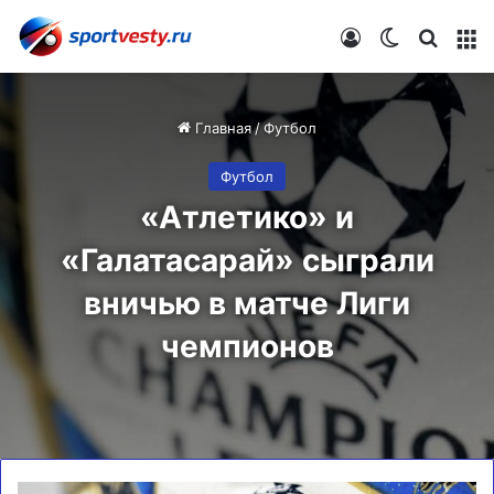
Войти
Switch skin
Искат
М
Главная
/
Футбол
Футбол
«Атлетико» и
«Галатасарай» сыграли
вничью в матче Лиги
чемпионов