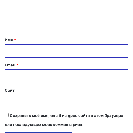
м
е
н
т
а
Имя
*
р
и
й
Email
*
*
Сайт
Сохранить моё имя, email и адрес сайта в этом браузере
для последующих моих комментариев.