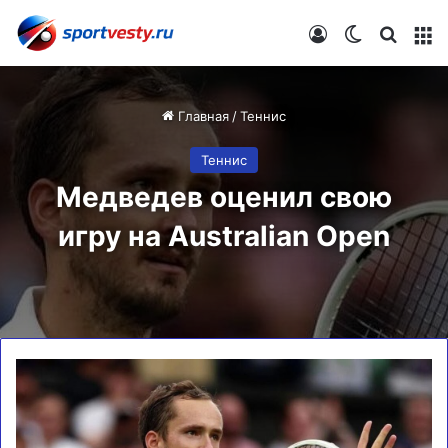
Войти
Switch skin
Искат
М
Главная
/
Теннис
Теннис
Медведев оценил свою
игру на Australian Open