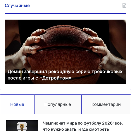
Случайные
Демин
Шт
завершил
од
рекордную
по
серию
на
трехочковых
Ле
после
в
игры
Бу
с
Демин завершил рекордную серию трехочковых
«Детройтом»
после игры с «Детройтом»
Новые
Популярные
Комментарии
Чемпионат мира по футболу 2026: всё,
что нужно знать, и где смотреть