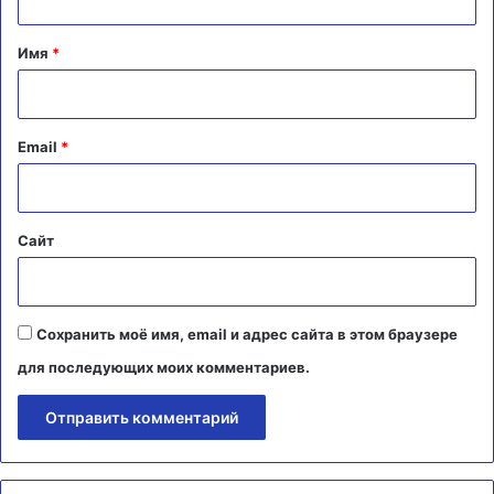
т
а
Имя
*
р
и
й
Email
*
*
Сайт
Сохранить моё имя, email и адрес сайта в этом браузере
для последующих моих комментариев.