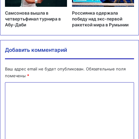
Самсонова вышла в
Россиянка одержала
четвертьфинал турнира в
победу над экс-первой
Абу-Даби
ракеткой мира в Румынии
Добавить комментарий
Ваш адрес email не будет опубликован.
Обязательные поля
помечены
*
К
о
м
м
е
н