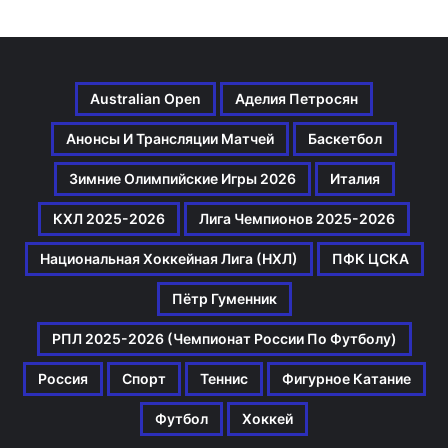
Australian Open
Аделия Петросян
Анонсы И Трансляции Матчей
Баскетбол
Зимние Олимпийские Игры 2026
Италия
КХЛ 2025-2026
Лига Чемпионов 2025-2026
Национальная Хоккейная Лига (НХЛ)
ПФК ЦСКА
Пётр Гуменник
РПЛ 2025-2026 (Чемпионат России По Футболу)
Россия
Спорт
Теннис
Фигурное Катание
Футбол
Хоккей