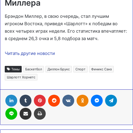
Миллера
Брэндон Миллер, в свою очередь, стал лучшим
игроком Востока, приведя «Шарлотт» к победам во
всех четырех играх недели. Его статистика впечатляет:
в среднем 26,3 очка и 5,8 подбора за матч.
Читать другие новости
Темы
Баскетбол
Диллон Брукс
Спорт
Финикс Санз
Шарлотт Хорнетс
LinkedIn
Tumblr
Pinterest
Reddit
Вконтакте
Одноклассники
Messenger
Telegra
Line
Поделиться через электронную почту
Печатать