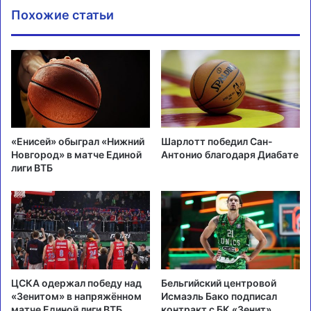
Похожие статьи
«Енисей» обыграл «Нижний
Шарлотт победил Сан-
Новгород» в матче Единой
Антонио благодаря Диабате
лиги ВТБ
ЦСКА одержал победу над
Бельгийский центровой
«Зенитом» в напряжённом
Исмаэль Бако подписал
матче Единой лиги ВТБ
контракт с БК «Зенит»