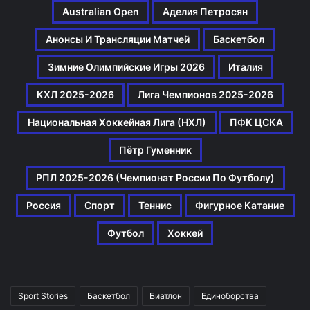
Australian Open
Аделия Петросян
Анонсы И Трансляции Матчей
Баскетбол
Зимние Олимпийские Игры 2026
Италия
КХЛ 2025-2026
Лига Чемпионов 2025-2026
Национальная Хоккейная Лига (НХЛ)
ПФК ЦСКА
Пётр Гуменник
РПЛ 2025-2026 (Чемпионат России По Футболу)
Россия
Спорт
Теннис
Фигурное Катание
Футбол
Хоккей
Sport Stories
Баскетбол
Биатлон
Единоборства