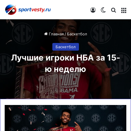
Войти
Switch skin
Искат
М
Главная
/
Баскетбол
Баскетбол
Лучшие игроки НБА за 15-
ю неделю