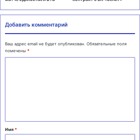
Добавить комментарий
Ваш адрес email не будет опубликован.
Обязательные поля
помечены
*
К
о
м
м
е
н
т
а
Имя
*
р