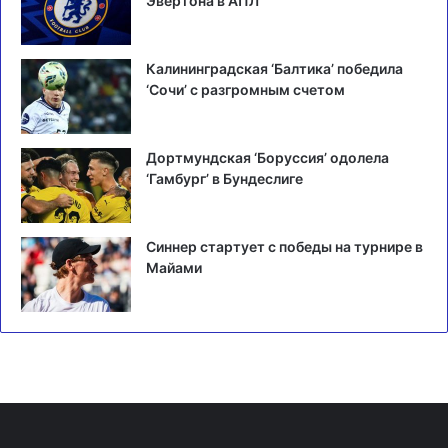
Эвертона в АПЛ
Калининградская ‘Балтика’ победила
‘Сочи’ с разгромным счетом
Дортмундская ‘Боруссия’ одолела
‘Гамбург’ в Бундеслиге
Синнер стартует с победы на турнире в
Майами