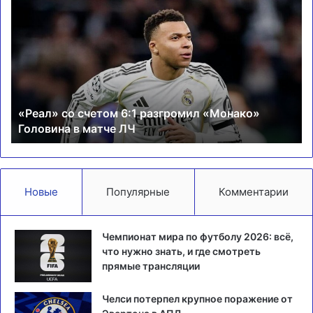
со
об
счетом
«С
6:1
и
разгромил
га
«Монако»
се
Головина
пл
в
о
«Реал» со счетом 6:1 разгромил «Монако»
матче
Ли
Головина в матче ЛЧ
ЛЧ
че
Новые
Популярные
Комментарии
Чемпионат мира по футболу 2026: всё,
что нужно знать, и где смотреть
прямые трансляции
Челси потерпел крупное поражение от