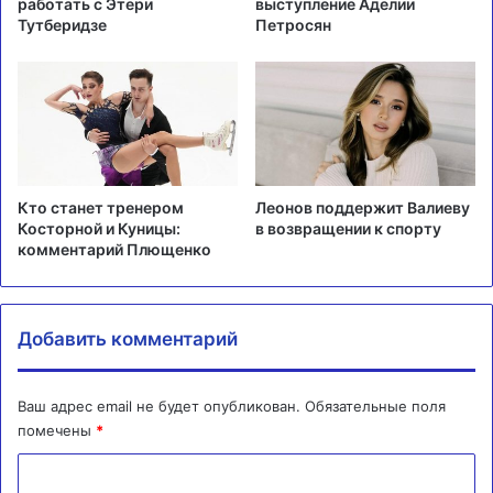
работать с Этери
выступление Аделии
Тутберидзе
Петросян
Кто станет тренером
Леонов поддержит Валиеву
Косторной и Куницы:
в возвращении к спорту
комментарий Плющенко
Добавить комментарий
Ваш адрес email не будет опубликован.
Обязательные поля
помечены
*
К