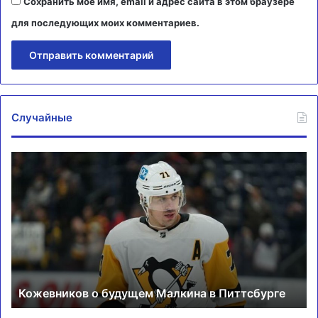
Сохранить моё имя, email и адрес сайта в этом браузере
для последующих моих комментариев.
Случайные
Кожевников
Си
о
в
будущем
во
Малкина
вт
в
ра
Питтсбурге
ту
в
До
Кожевников о будущем Малкина в Питтсбурге