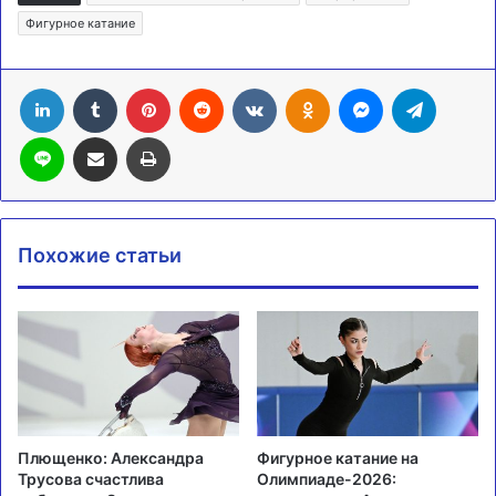
Фигурное катание
LinkedIn
Tumblr
Pinterest
Reddit
Вконтакте
Одноклассники
Messenger
Telegra
Line
Поделиться через электронную почту
Печатать
Похожие статьи
Плющенко: Александра
Фигурное катание на
Трусова счастлива
Олимпиаде-2026: