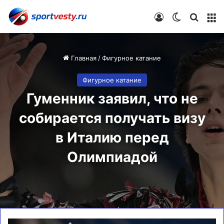
Войти
Switch skin
Искат
М
Главная
/
Фигурное катание
Фигурное катание
Гуменник заявил, что не
собирается получать визу
в Италию перед
Олимпиадой