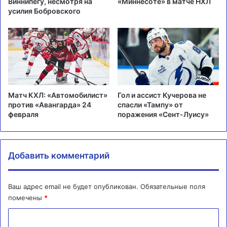
Виннипегу, несмотря на
«Миннесоте» в матче НХЛ
усилия Бобровского
Матч КХЛ: «Автомобилист»
Гол и ассист Кучерова не
против «Авангарда» 24
спасли «Тампу» от
февраля
поражения «Сент-Луису»
Добавить комментарий
Ваш адрес email не будет опубликован.
Обязательные поля
помечены
*
К