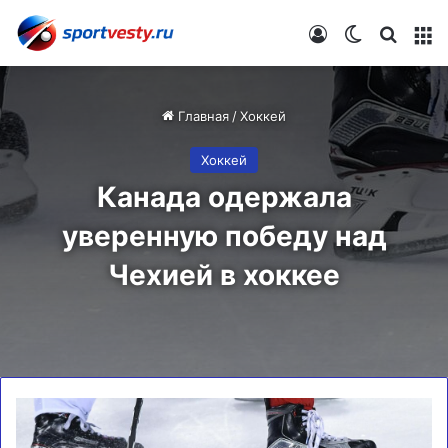
Войти
Switch skin
Искат
М
Главная
/
Хоккей
Хоккей
Канада одержала
уверенную победу над
Чехией в хоккее