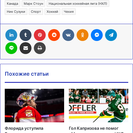
Канада
Марк Стоун
Национальная хоккейная лига (НХЛ)
Ник Сузуки
Спорт
Хоккей
Чехия
LinkedIn
Tumblr
Pinterest
Reddit
Вконтакте
Одноклассники
Messenger
Telegra
Line
Поделиться через электронную почту
Печатать
Похожие статьи
Флорида уступила
Гол Капризова не помог