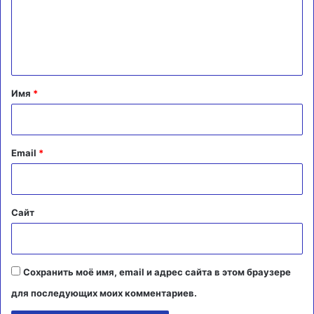
м
е
н
т
а
Имя
*
р
и
й
Email
*
*
Сайт
Сохранить моё имя, email и адрес сайта в этом браузере
для последующих моих комментариев.