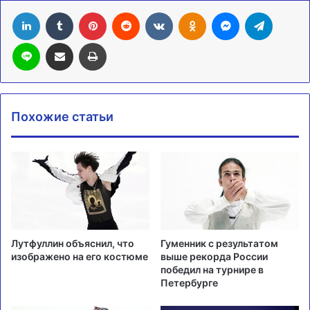
LinkedIn
Tumblr
Pinterest
Reddit
Вконтакте
Одноклассники
Messenger
Telegra
Line
Поделиться через электронную почту
Печатать
Похожие статьи
Лутфуллин объяснил, что
Гуменник с результатом
изображено на его костюме
выше рекорда России
победил на турнире в
Петербурге