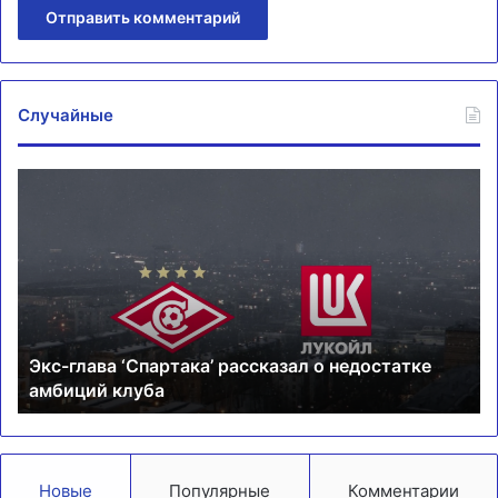
Случайные
Экс-
Тр
глава
об
‘Спартака’
от
рассказал
Мб
о
в
недостатке
ма
амбиций
пр
клуба
Ре
Экс-глава ‘Спартака’ рассказал о недостатке
Со
амбиций клуба
Новые
Популярные
Комментарии