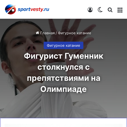
Войти
Switch skin
Искат
М
Главная
/
Фигурное катание
Фигурное катание
Фигурист Гуменник
столкнулся с
препятствиями на
Олимпиаде