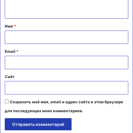
н
т
а
Имя
*
р
и
й
Email
*
*
Сайт
Сохранить моё имя, email и адрес сайта в этом браузере
для последующих моих комментариев.