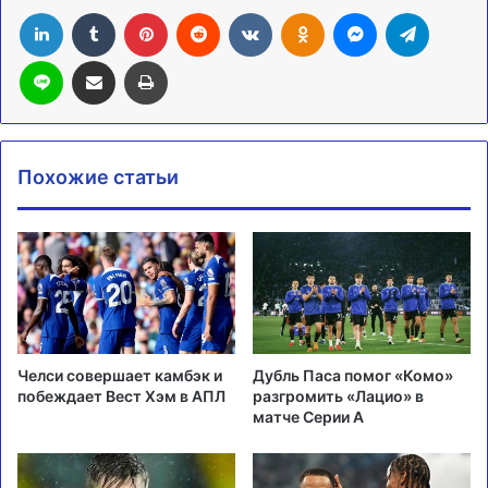
LinkedIn
Tumblr
Pinterest
Reddit
Вконтакте
Одноклассники
Messenger
Telegra
Line
Поделиться через электронную почту
Печатать
Похожие статьи
Челси совершает камбэк и
Дубль Паса помог «Комо»
побеждает Вест Хэм в АПЛ
разгромить «Лацио» в
матче Серии А