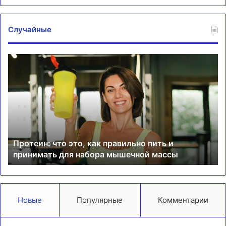
Случайные
Протеин:
Тр
что
‘А
это,
по
как
тр
правильно
во
пить
вр
и
ма
принимать
КХ
Протеин: что это, как правильно пить и
для
принимать для набора мышечной массы
набора
мышечной
массы
Новые
Популярные
Комментарии