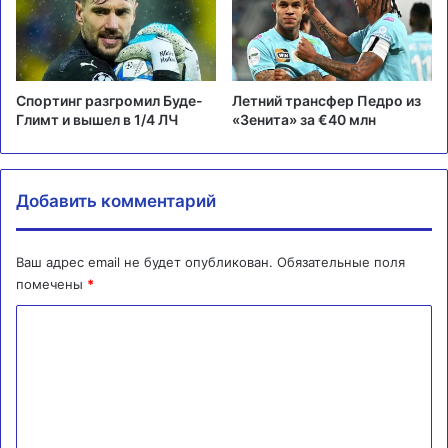
Спортинг разгромил Буде-
Летний трансфер Педро из
Глимт и вышел в 1/4 ЛЧ
«Зенита» за €40 млн
Добавить комментарий
Ваш адрес email не будет опубликован.
Обязательные поля
помечены
*
К
о
м
м
е