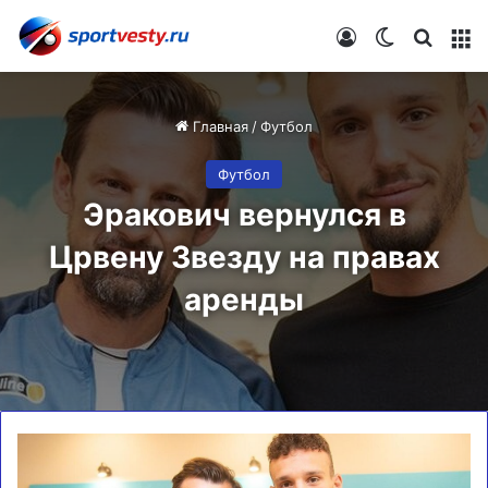
Войти
Switch skin
Искат
М
Главная
/
Футбол
Футбол
Эракович вернулся в
Црвену Звезду на правах
аренды