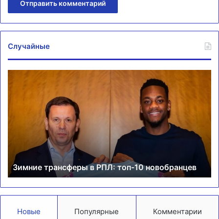
Случайные
Зимние
Ам
трансферы
фа
в
по
РПЛ:
не
топ-10
на
новобранцев
Ол
Зимние трансферы в РПЛ: топ-10 новобранцев
Новые
Популярные
Комментарии