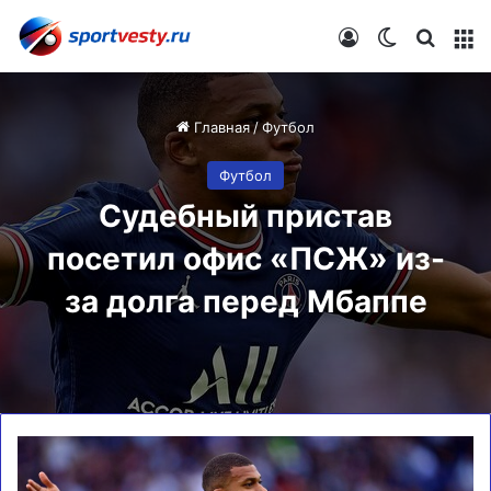
Войти
Switch skin
Искат
М
Главная
/
Футбол
Футбол
Судебный пристав
посетил офис «ПСЖ» из-
за долга перед Мбаппе