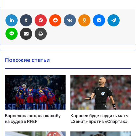
LinkedIn
Tumblr
Pinterest
Reddit
Вконтакте
Одноклассники
Messenger
Telegra
Line
Поделиться через электронную почту
Печатать
Похожие статьи
Барселона подала жалобу
Карасев будет судить матч
на судей в RFEF
«Зенит» против «Спартак»