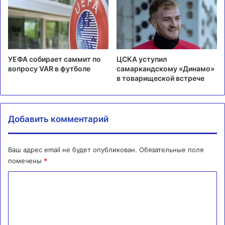
УЕФА собирает саммит по
ЦСКА уступил
вопросу VAR в футболе
самаркандскому «Динамо»
в товарищеской встрече
Добавить комментарий
Ваш адрес email не будет опубликован.
Обязательные поля
помечены
*
К
о
м
м