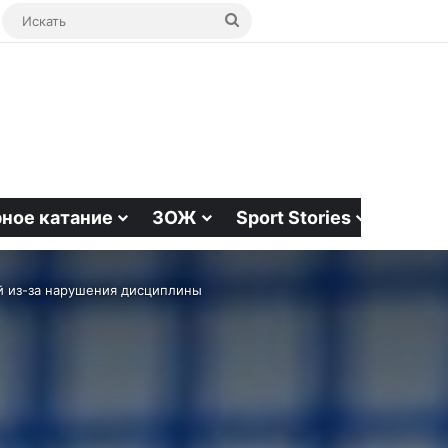
ая статья
bar
Switch skin
Искать
ное катание
ЗОЖ
Sport Stories
й из-за нарушения дисциплины