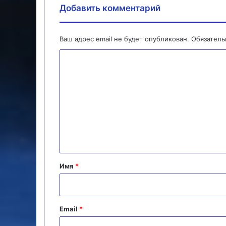
Добавить комментарий
Ваш адрес email не будет опубликован.
Обязател
К
о
м
м
е
н
т
а
Имя
*
р
и
й
Email
*
*