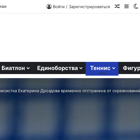
Случайн
Side
мам
Войти / Зарегистрироваться
Биатлон
Единоборства
Теннис
Фигур
исистка Екатерина Дроздова временно отстранена от соревновани