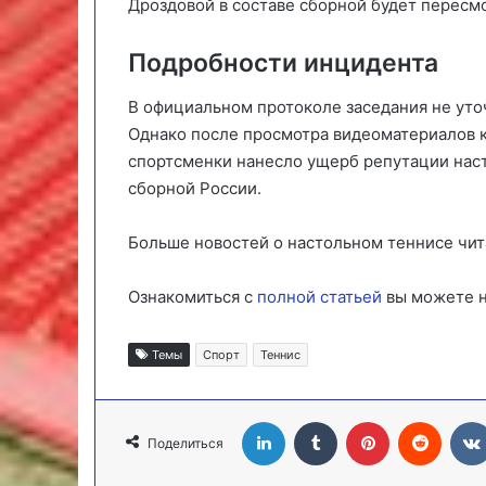
Дроздовой в составе сборной будет пересм
Подробности инцидента
В официальном протоколе заседания не уто
Однако после просмотра видеоматериалов к
спортсменки нанесло ущерб репутации наст
сборной России.
Больше новостей о настольном теннисе чит
Ознакомиться с
полной статьей
вы можете н
Темы
Спорт
Теннис
LinkedIn
Tumblr
Pinterest
Reddit
Поделиться