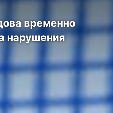
дова временно
за нарушения