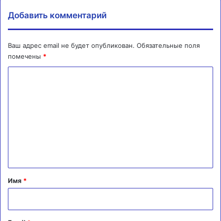
Добавить комментарий
Ваш адрес email не будет опубликован.
Обязательные поля
помечены
*
К
о
м
м
е
н
т
а
Имя
*
р
и