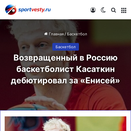
Войти
Switch skin
Искат
М
Главная
/
Баскетбол
Баскетбол
Возвращенный в Россию
баскетболист Касаткин
дебютировал за «Енисей»