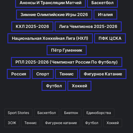
Анонсы И Трансляции Матчей
Баскетбол
Зимние Олимпийские Игры 2026
Италия
КХЛ 2025-2026
Лига Чемпионов 2025-2026
Национальная Хоккейная Лига (НХЛ)
ПФК ЦСКА
Пётр Гуменник
РПЛ 2025-2026 (Чемпионат России По Футболу)
Россия
Спорт
Теннис
Фигурное Катание
Футбол
Хоккей
Sport Stories
Баскетбол
Биатлон
Единоборства
ЗОЖ
Теннис
Фигурное катание
Футбол
Хоккей