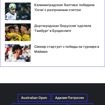
Калининградская ‘Балтика’ победила
‘Сочи’ с разгромным счетом
Дортмундская ‘Боруссия’ одолела
‘Гамбург’ в Бундеслиге
Синнер стартует с победы на турнире в
Майами
Australian Open
Аделия Петросян