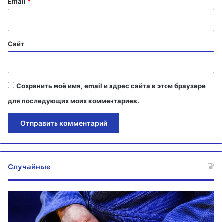
й
Email
*
*
Сайт
Сохранить моё имя, email и адрес сайта в этом браузере
для последующих моих комментариев.
Случайные
Российские
М
дзюдоисты
о
получили
вы