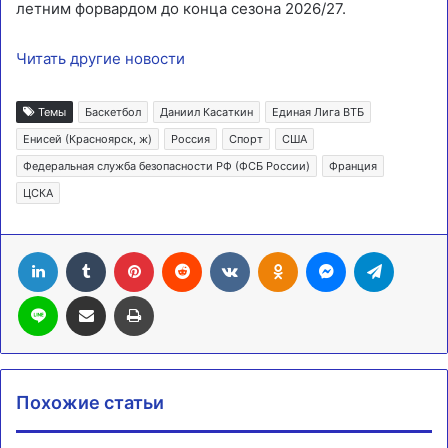
летним форвардом до конца сезона 2026/27.
Читать другие новости
Темы
Баскетбол
Даниил Касаткин
Единая Лига ВТБ
Енисей (Красноярск, ж)
Россия
Спорт
США
Федеральная служба безопасности РФ (ФСБ России)
Франция
ЦСКА
LinkedIn
Tumblr
Pinterest
Reddit
Вконтакте
Одноклассники
Messenger
Telegra
Line
Поделиться через электронную почту
Печатать
Похожие статьи