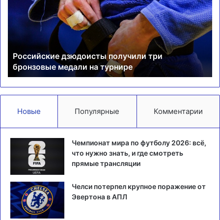
три
Гу
бронзовые
на
медали
Ол
на
турнире
Российские дзюдоисты получили три
бронзовые медали на турнире
Новые
Популярные
Комментарии
Чемпионат мира по футболу 2026: всё,
что нужно знать, и где смотреть
прямые трансляции
Челси потерпел крупное поражение от
Эвертона в АПЛ