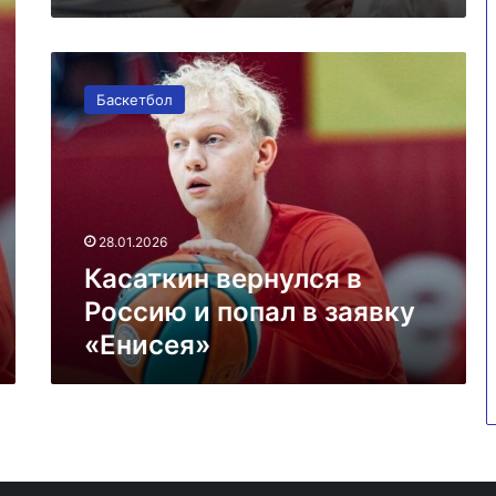
Касаткин
вернулся
Баскетбол
в
Россию
и
попал
в
заявку
28.01.2026
«Енисея»
Касаткин вернулся в
Россию и попал в заявку
«Енисея»