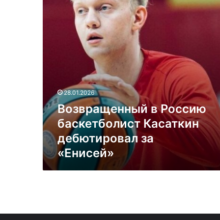
дебютировал
за
«Енисей»
28.01.2026
Возвращенный в Россию
баскетболист Касаткин
дебютировал за
«Енисей»