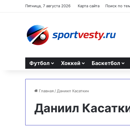
Пятница, 7 августа 2026
Карта сайта
Поиск по те
Футбол
Хоккей
Баскетбол
Главная
/
Даниил Касаткин
Даниил Касатк
Игрок
«Кингз»
восхищен
переходом