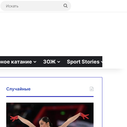
ая статья
bar
Switch skin
Искать
ное катание
ЗОЖ
Sport Stories
Случайные
Болельщики
Матч
Аделии
«Мидтьюлланн»
Петросян
против
создают
«Ноттингем