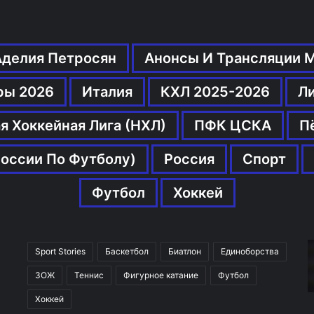
Аделия Петросян
Анонсы И Трансляции 
ры 2026
Италия
КХЛ 2025-2026
Л
я Хоккейная Лига (НХЛ)
ПФК ЦСКА
П
оссии По Футболу)
Россия
Спорт
Футбол
Хоккей
Sport Stories
Баскетбол
Биатлон
Единоборства
ЗОЖ
Теннис
Фигурное катание
Футбол
Хоккей