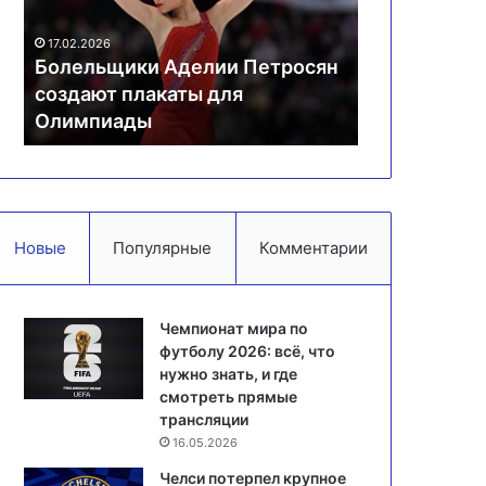
плакаты
Форест»
для
19
17.02.2026
Олимпиады
марта
Болельщики Аделии Петросян
19.03.2026
создают плакаты для
Матч «Мидт
Олимпиады
«Ноттингем
Новые
Популярные
Комментарии
Чемпионат мира по
футболу 2026: всё, что
нужно знать, и где
смотреть прямые
трансляции
16.05.2026
Челси потерпел крупное