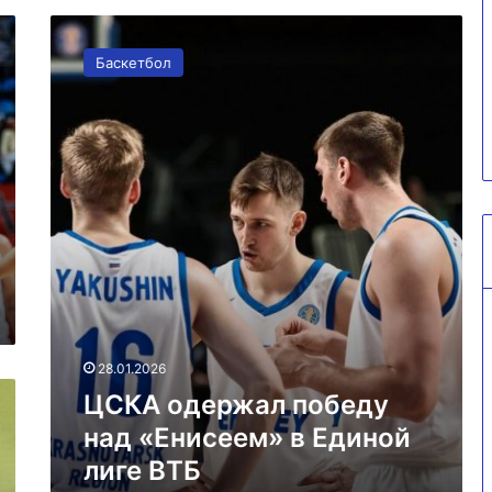
Олимпиады:
ЦСКА
мнение
19.02.2026
одержал
Баскетбол
Татьяна Тарасова об
победу
 восхищен
организаторах Олимпиады:
над
«Енисеем»
нарина
мнение
в
Единой
лиге
ВТБ
28.01.2026
ЦСКА одержал победу
над «Енисеем» в Единой
лиге ВТБ