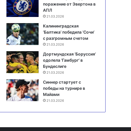
поражение от Эвертона в
АПЛ
21.03.2026
Калининградская
‘Балтика’ победила ‘Сочи’
с разгромным счетом
21.03.2026
Дортмундская ‘Боруссия’
одолела ‘Гамбург’ в
Бундеслиге
21.03.2026
Синнер стартует с
победы на турнире в
Майами
21.03.2026