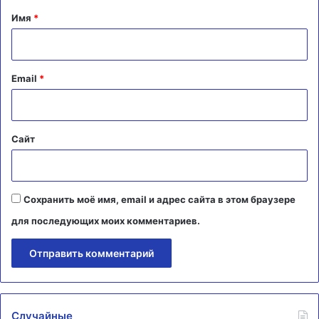
а
Имя
*
р
и
й
Email
*
*
Сайт
Сохранить моё имя, email и адрес сайта в этом браузере
для последующих моих комментариев.
Случайные