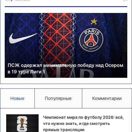
ПСЖ
Пе
одержал
го
минимальную
че
победу
ту
над
к
Осером
Ол
в
в
19
Ми
ПСЖ одержал минимальную победу над Осером
туре
в 19 туре Лиги 1
Лиги
1
Новые
Популярные
Комментарии
Чемпионат мира по футболу 2026: всё,
что нужно знать, и где смотреть
прямые трансляции