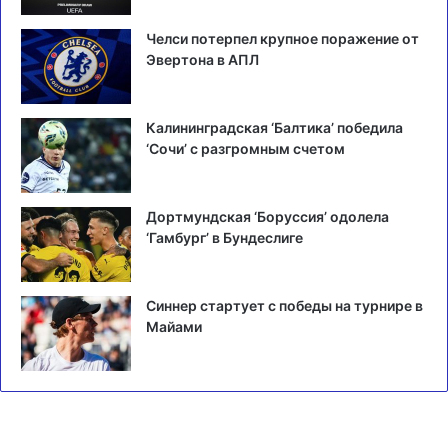
Челси потерпел крупное поражение от
Эвертона в АПЛ
Калининградская ‘Балтика’ победила
‘Сочи’ с разгромным счетом
Дортмундская ‘Боруссия’ одолела
‘Гамбург’ в Бундеслиге
Синнер стартует с победы на турнире в
Майами