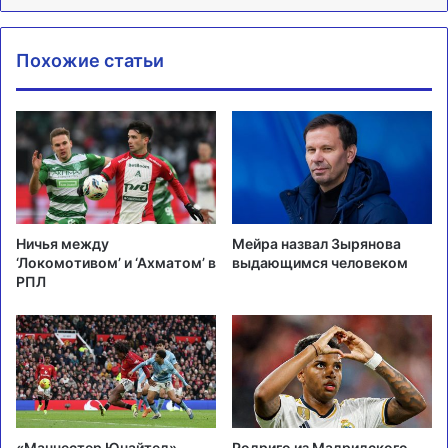
Похожие статьи
Ничья между
Мейра назвал Зырянова
‘Локомотивом’ и ‘Ахматом’ в
выдающимся человеком
РПЛ
«Манчестер Юнайтед»
Родриго из Мадридского