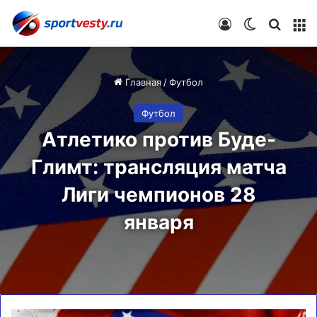
Войти
Switch skin
Искат
М
Главная
/
Футбол
Футбол
Атлетико против Буде-
Глимт: трансляция матча
Лиги чемпионов 28
января