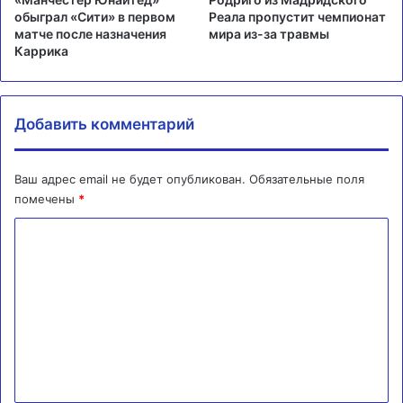
обыграл «Сити» в первом
Реала пропустит чемпионат
матче после назначения
мира из-за травмы
Каррика
Добавить комментарий
Ваш адрес email не будет опубликован.
Обязательные поля
помечены
*
К
о
м
м
е
н
т