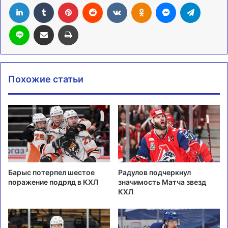
LinkedIn
Tumblr
Pinterest
Reddit
Вконтакте
Одноклассники
Messenger
Telegra
Line
Поделиться через электронную почту
Печатать
Похожие статьи
Барыс потерпел шестое
Радулов подчеркнул
поражение подряд в КХЛ
значимость Матча звезд
КХЛ