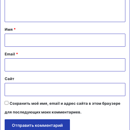
е
н
т
а
Имя
*
р
и
й
Email
*
*
Сайт
Сохранить моё имя, email и адрес сайта в этом браузере
для последующих моих комментариев.