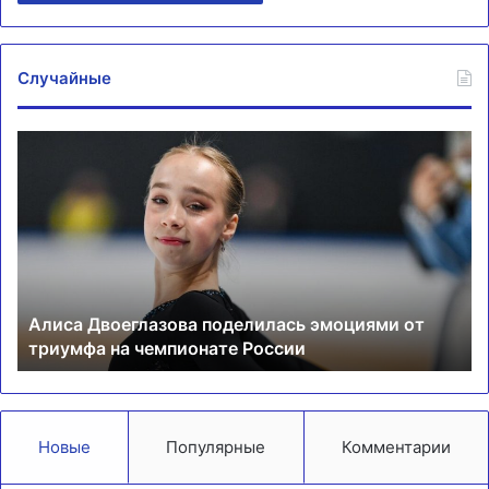
Случайные
Алиса
Лу
Двоеглазова
хо
поделилась
23
эмоциями
й
от
не
триумфа
КХ
на
чемпионате
Алиса Двоеглазова поделилась эмоциями от
России
триумфа на чемпионате России
Новые
Популярные
Комментарии