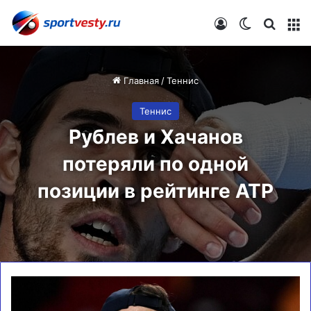
Войти
Switch skin
Искат
М
Главная
/
Теннис
Теннис
Рублев и Хачанов
потеряли по одной
позиции в рейтинге ATP