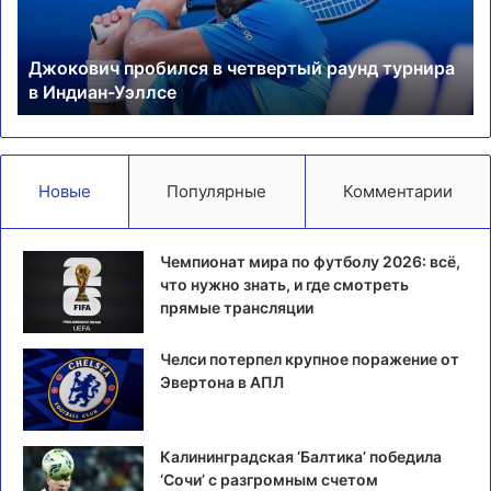
в
Ос
Индиан-
Джокович пробился в четвертый раунд турнира
Уэллсе
в Индиан-Уэллсе
Новые
Популярные
Комментарии
Чемпионат мира по футболу 2026: всё,
что нужно знать, и где смотреть
прямые трансляции
Челси потерпел крупное поражение от
Эвертона в АПЛ
Калининградская ‘Балтика’ победила
‘Сочи’ с разгромным счетом