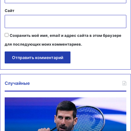
Сайт
Сохранить моё имя, email и адрес сайта в этом браузере
для последующих моих комментариев.
Случайные
Джокович
Дж
пробился
Пе
в
сн
четвертый
с
раунд
ту
турнира
в