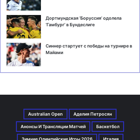
Дортмундская ‘Боруссия’ одолела
‘Гамбург’ в Бундеслиге
Синнер стартует с победы на турнире в
Майами
Australian Open
Аделия Петросян
Анонсы И Трансляции Матчей
Баскетбол
Зимние Олимпийские Игры 2026
Италия