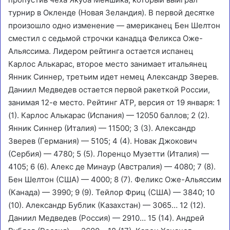
турнир в Окленде (Новая Зеландия).
В первой десятке
произошло одно изменение — американец Бен Шелтон
сместил с седьмой строчки канадца Феликса Оже-
Альяссима. Лидером рейтинга остается испанец
Карлос Алькарас, второе место занимает итальянец
Янник Синнер, третьим идет немец Александр Зверев.
Даниил Медведев остается первой ракеткой России,
занимая 12-е место. Рейтинг ATP, версия от 19 января: 1
(1). Карлос Алькарас (Испания) — 12050 баллов; 2 (2).
Янник Синнер (Италия) — 11500; 3 (3). Александр
Зверев (Германия) — 5105; 4 (4). Новак Джокович
(Сербия) — 4780; 5 (5). Лоренцо Музетти (Италия) —
4105; 6 (6). Алекс де Минаур (Австралия) — 4080; 7 (8).
Бен Шелтон (США) — 4000; 8 (7). Феликс Оже-Альяссим
(Канада) — 3990; 9 (9). Тейлор Фриц (США) — 3840; 10
(10). Александр Бублик (Казахстан) — 3065… 12 (12).
Даниил Медведев (Россия) — 2910… 15 (14). Андрей