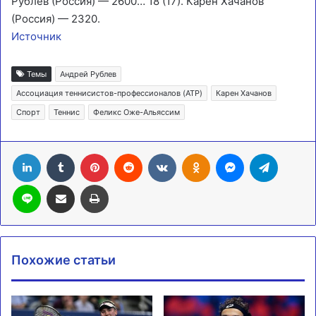
Рублев (Россия) — 2600… 18 (17). Карен Хачанов
(Россия) — 2320.
Источник
Темы
Андрей Рублев
Ассоциация теннисистов-профессионалов (ATP)
Карен Хачанов
Спорт
Теннис
Феликс Оже-Альяссим
LinkedIn
Tumblr
Pinterest
Reddit
Вконтакте
Одноклассники
Messenger
Telegra
Line
Поделиться через электронную почту
Печатать
Похожие статьи