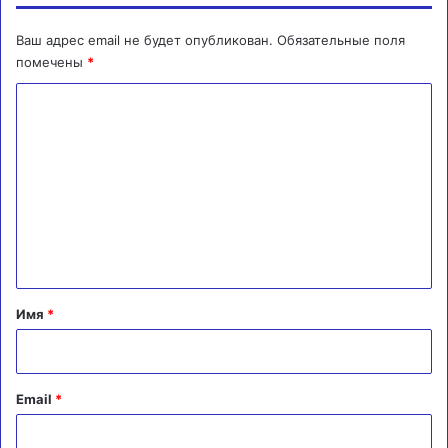
Ваш адрес email не будет опубликован.
Обязательные поля
помечены
*
К
о
м
м
е
н
т
а
Имя
*
р
и
й
Email
*
*