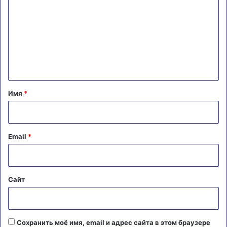
м
м
е
н
т
а
Имя
*
р
и
й
Email
*
*
Сайт
Сохранить моё имя, email и адрес сайта в этом браузере