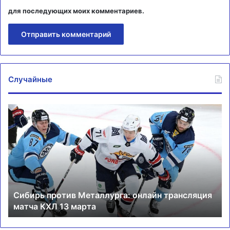
для последующих моих комментариев.
Случайные
Сибирь
«О
против
се
Металлурга:
Ме
онлайн
бл
трансляция
фи
матча
в
КХЛ
ку
13
Сибирь против Металлурга: онлайн трансляция
марта
матча КХЛ 13 марта