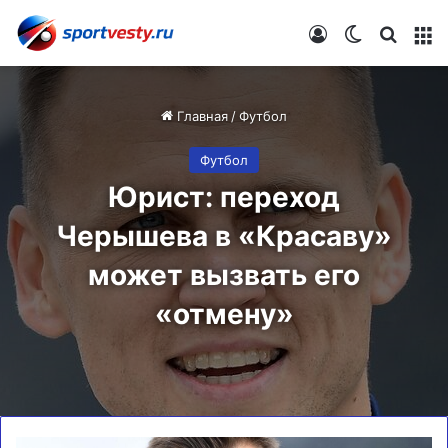
Войти
Switch skin
Искат
М
Главная
/
Футбол
Футбол
Юрист: переход
Черышева в «Красаву»
может вызвать его
«отмену»