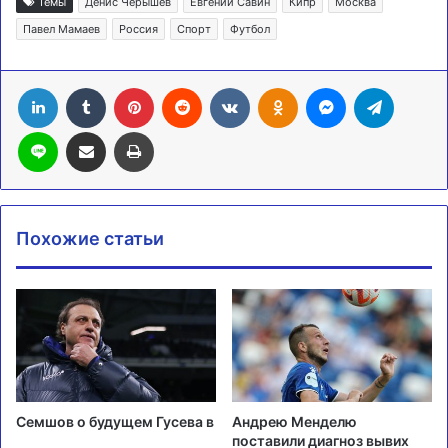
Темы
Денис Черышев
Евгений Савин
Кипр
Москва
Павел Мамаев
Россия
Спорт
Футбол
LinkedIn
Tumblr
Pinterest
Reddit
Вконтакте
Одноклассники
Messenger
Telegra
Line
Поделиться через электронную почту
Печатать
Похожие статьи
Семшов о будущем Гусева в
Андрею Менделю
поставили диагноз вывих