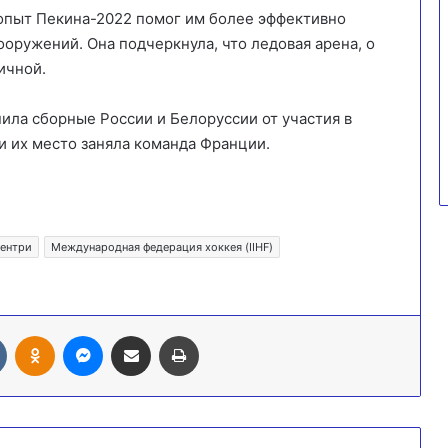
 опыт Пекина-2022 помог им более эффективно
ооружений. Она подчеркнула, что ледовая арена, о
ичной.
анила сборные России и Белоруссии от участия в
 и их место заняла команда Франции.
вентри
Международная федерация хоккея (IIHF)
Вконтакте
Одноклассники
Messenger
Поделиться через электронную почту
Печатать