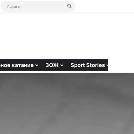
ая статья
bar
Switch skin
Искать
ное катание
ЗОЖ
Sport Stories