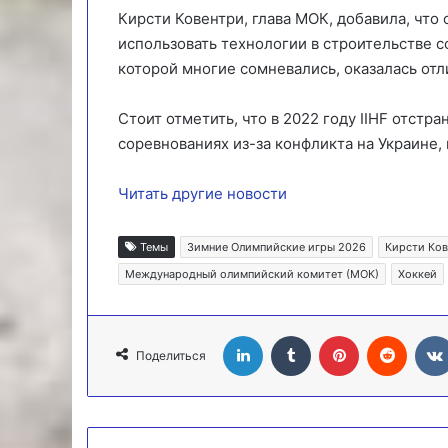
Кирсти Ковентри, глава МОК, добавила, что
использовать технологии в строительстве с
которой многие сомневались, оказалась отл
Стоит отметить, что в 2022 году IIHF отстр
соревнованиях из-за конфликта на Украине,
Читать другие новости
Темы
Зимние Олимпийские игры 2026
Кирсти Ко
Международный олимпийский комитет (МОК)
Хоккей
LinkedIn
Tumblr
Pinterest
Reddit
Поделиться