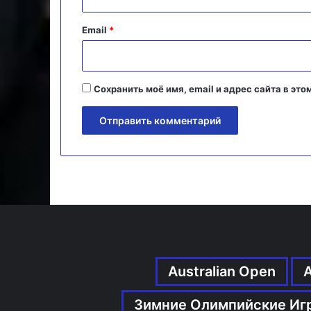
и
й
Email
*
*
Сохранить моё имя, email и адрес сайта в э
Australian Open
Зимние Олимпийские Иг