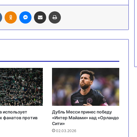
Вконтакте
Одноклассники
Messenger
Поделиться через электронную почту
Печатать
а использует
Дубль Месси принес победу
х фанатов против
«Интер Майами» над «Орландо
Сити»
02.03.2026