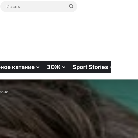
ая статья
bar
Switch skin
Искать
ное катание
ЗОЖ
Sport Stories
зона