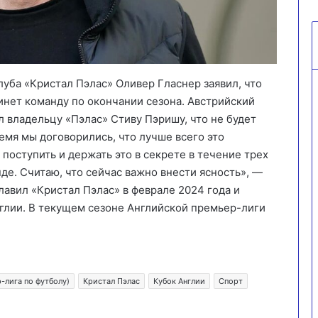
уба «Кристал Пэлас» Оливер Гласнер заявил, что
инет команду по окончании сезона. Австрийский
л владельцу «Пэлас» Стиву Пэришу, что не будет
ремя мы договорились, что лучше всего это
 поступить и держать это в секрете в течение трех
нде. Считаю, что сейчас важно внести ясность», —
главил «Кристал Пэлас» в феврале 2024 года и
нглии. В текущем сезоне Английской премьер-лиги
-лига по футболу)
Кристал Пэлас
Кубок Англии
Спорт