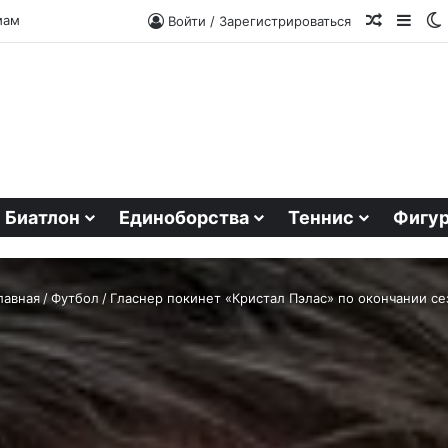
Случайн
Side
мам
Войти / Зарегистрироваться
Биатлон
Единоборства
Теннис
Фигур
лавная
/
Футбол
/
Гласнер покинет «Кристал Пэлас» по окончании се