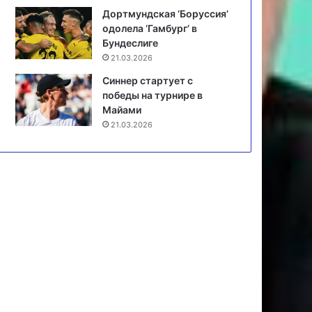
Дортмундская ‘Боруссия’
одолела ‘Гамбург’ в
Бундеслиге
21.03.2026
Синнер стартует с
победы на турнире в
Майами
21.03.2026