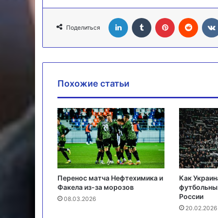
LinkedIn
Tumblr
Pinterest
Reddit
Поделиться
Похожие статьи
Перенос матча Нефтехимика и
Как Украин
Факела из-за морозов
футбольны
России
08.03.2026
20.02.2026