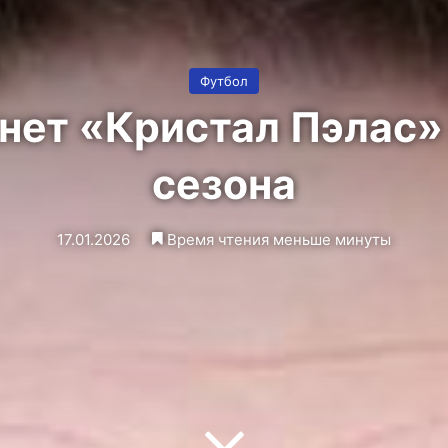
Футбол
нет «Кристал Пэлас»
сезона
17.01.2026
Время чтения меньше минуты