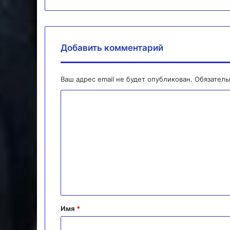
Добавить комментарий
Ваш адрес email не будет опубликован.
Обязател
К
о
м
м
е
н
т
а
Имя
*
р