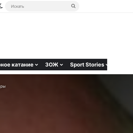
йная статья
debar
Switch skin
Искать
ное катание
ЗОЖ
Sport Stories
еры