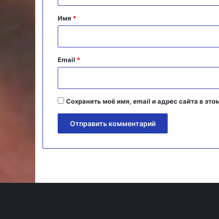
т
а
Имя
*
р
и
й
Email
*
*
Сохранить моё имя, email и адрес сайта в э