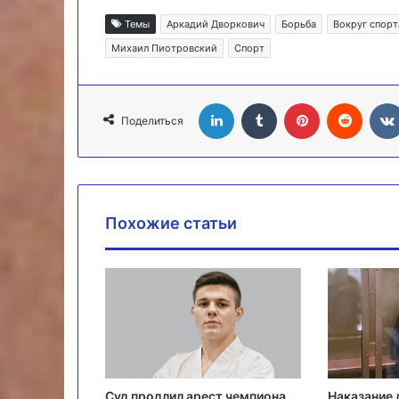
Темы
Аркадий Дворкович
Борьба
Вокруг спорт
Михаил Пиотровский
Спорт
LinkedIn
Tumblr
Pinterest
Reddit
Поделиться
Похожие статьи
Суд продлил арест чемпиона
Наказание