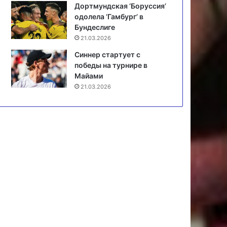
Дортмундская ‘Боруссия’
одолела ‘Гамбург’ в
Бундеслиге
21.03.2026
Синнер стартует с
победы на турнире в
Майами
21.03.2026