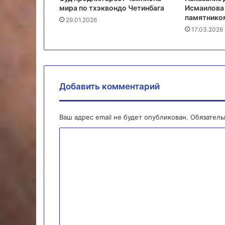
мира по тхэквондо Четинбага
Исмаилова 
памятнико
29.01.2026
17.03.2026
Добавить комментарий
Ваш адрес email не будет опубликован.
Обязател
К
о
м
м
е
н