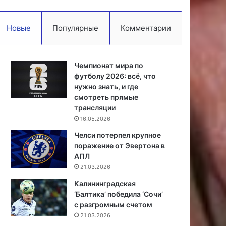
Новые
Популярные
Комментарии
Чемпионат мира по
футболу 2026: всё, что
нужно знать, и где
смотреть прямые
трансляции
16.05.2026
Челси потерпел крупное
поражение от Эвертона в
АПЛ
21.03.2026
Калининградская
‘Балтика’ победила ‘Сочи’
с разгромным счетом
21.03.2026