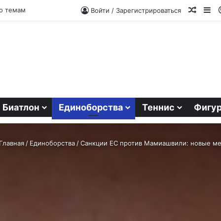
Случа
Si
о темам
Войти / Зарегистрироваться
Биатлон
Единоборства
Теннис
Фигур
Главная
/
Единоборства
/
Санкции ЕС против Мамиашвили: новые м