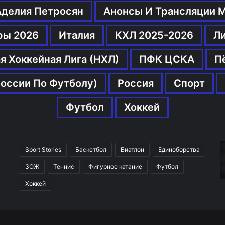
Аделия Петросян
Анонсы И Трансляции 
ры 2026
Италия
КХЛ 2025-2026
Л
я Хоккейная Лига (НХЛ)
ПФК ЦСКА
П
оссии По Футболу)
Россия
Спорт
Футбол
Хоккей
Sport Stories
Баскетбол
Биатлон
Единоборства
ЗОЖ
Теннис
Фигурное катание
Футбол
Хоккей