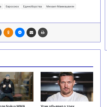
а
Евросоюз
Единоборства
Михаил Мамиашвили
Вконтакте
Одноклассники
Messenger
Поделиться через электронную почту
Печатать
 для бойца ММА
Усик объявил о трех