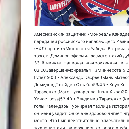
Американский защитник «Монреаль Канадиен
передачей российского нападающего Ивана
(НХЛ) против «Миннесоты Уайлд». Встреча в
хозяев. Демидов оформил ассистентский дуб
33-й минуте. Национальная хоккейная лига 
03:00Завершен
Монреаль
4
:
3
Миннесота
15:
Гуле)19:08 • Александр Каррье (Майк Мэтес
Демидов
,
Джейден Страбл
)59:45 • Коул Ко
Тарасенко (Матс Цуккарелло, Квин Хьюс)30:
Хиностроза)52:40 • Владимир Тарасенко (К
голы Календарь Турнирная таблица История 
он меня увидит. Он очень здорово читает иг
место. Это был действительно замечательны
журналистами, видеозапись которого опубл