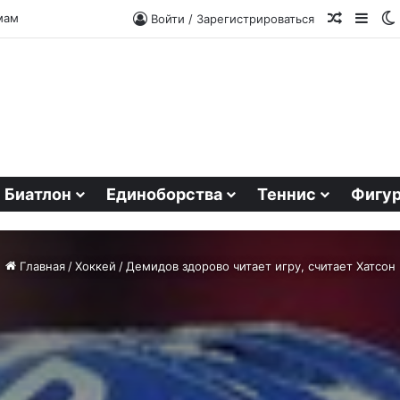
Случайн
Side
мам
Войти / Зарегистрироваться
Биатлон
Единоборства
Теннис
Фигур
Главная
/
Хоккей
/
Демидов здорово читает игру, считает Хатсон