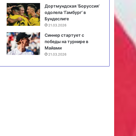
Дортмундская ‘Боруссия’
одолела ‘Гамбург’ в
Бундеслиге
21.03.2026
Синнер стартует с
победы на турнире в
Майами
21.03.2026