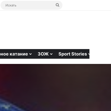
ая статья
bar
Switch skin
Искать
ное катание
ЗОЖ
Sport Stories