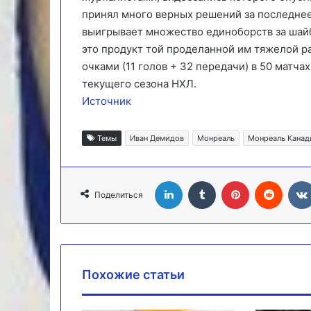
принял много верных решений за последнее 
выигрывает множество единоборств за шайб
это продукт той проделанной им тяжелой р
очками (11 голов + 32 передачи) в 50 матч
текущего сезона НХЛ.
Источник
Темы
Иван Демидов
Монреаль
Монреаль Канад
LinkedIn
Tumblr
Pinterest
Reddit
Поделиться
Похожие статьи