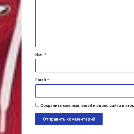
м
м
е
н
т
а
Имя
*
р
и
й
Email
*
*
Сохранить моё имя, email и адрес сайта в э