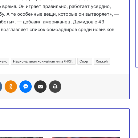
время. Он играет правильно, работает усердно,
у. А те особенные вещи, которые он вытворяет», —
аботы», — добавил американец. Демидов с 43
ах возглавляет список бомбардиров среди новичков
иенс
Национальная хоккейная лига (НХЛ)
Спорт
Хоккей
Вконтакте
Одноклассники
Messenger
Поделиться через электронную почту
Печатать