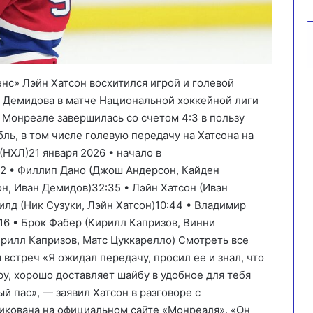
с» Лэйн Хатсон восхитился игрой и голевой
 Демидова в матче Национальной хоккейной лиги
 Монреале завершилась со счетом 4:3 в пользу
ль, в том числе голевую передачу на Хатсона на
(НХЛ)21 января 2026 • начало в
22 • Филлип Дано (Джош Андерсон, Кайден
он,
Иван Демидов
)32:35 •
Лэйн Хатсон
(
Иван
филд (Ник Сузуки,
Лэйн Хатсон
)10:44 • Владимир
16 •
Брок Фабер
(Кирилл Капризов, Винни
ирилл Капризов, Матс Цуккарелло) Смотреть все
встреч «Я ожидал передачу, просил ее и знал, что
ру, хорошо доставляет шайбу в удобное для тебя
й пас», — заявил Хатсон в разговоре с
икована на официальном сайте «Монреаля». «Он