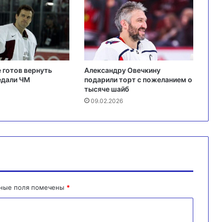
 готов вернуть
Александру Овечкину
едали ЧМ
подарили торт с пожеланием о
тысяче шайб
09.02.2026
ьные поля помечены
*