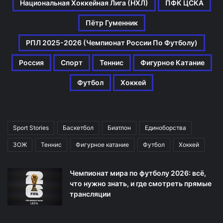
Национальная Хоккейная Лига (НХЛ)
ПФК ЦСКА
Пётр Гуменник
РПЛ 2025-2026 (Чемпионат России По Футболу)
Россия
Спорт
Теннис
Фигурное Катание
Футбол
Хоккей
Sport Stories
Баскетбол
Биатлон
Единоборства
ЗОЖ
Теннис
Фигурное катание
Футбол
Хоккей
Чемпионат мира по футболу 2026: всё,
что нужно знать, и где смотреть прямые
трансляции