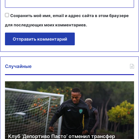
Сохранить моё имя, email и адрес сайта в этом браузере
для последующих моих комментариев.
Случайные
Клуб
Ц
‘Депортиво
по
Пасто’
ко
отменил
с
трансфер
ам
игрока
за
в
Н
‘Ахмат’
Эб
Клуб ‘Депортиво Пасто’ отменил трансфер