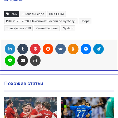
Темы
Лионель Верде
ПФК ЦСКА
РПЛ 2025-2026 (Чемпионат России по футболу)
Спорт
Трансферы в РПЛ
Унион (Берлин)
Футбол
LinkedIn
Tumblr
Pinterest
Reddit
Вконтакте
Одноклассники
Messenger
Telegra
Line
Поделиться через электронную почту
Печатать
Похожие статьи