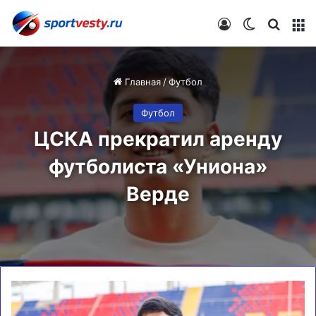
Войти
Switch skin
Искат
М
Главная
/
Футбол
Футбол
ЦСКА прекратил аренду
футболиста «Униона»
Верде