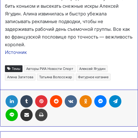
бить коньком и высекать снежные искры Алексей
Ягудин. Алина извинилась и быстро убежала
записывать рекламные подводки, чтобы не
задерживать рабочий день съемочной группы. Все как
во французской пословице про точность — вежливость
королей.
Источник
Темы
Авторы РИА Новости Спорт
Алексей Ягудин
Алина Загитова
Татьяна Волосожар
Фигурное катание
LinkedIn
Tumblr
Pinterest
Reddit
Вконтакте
Одноклассники
Messenger
Telegra
Line
Поделиться через электронную почту
Печатать