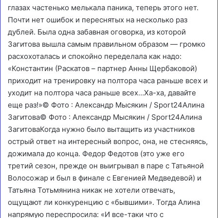
глазах частенько мелькала паника, теперь этого нет.
Почти нет ошибок и переснятых на несколько раз
дублей. Была одна забавная оговорка, из которой
Загитова вышла самым правильном образом — громко
расхохоталась и спокойно переделала как надо:
«Константин (Раскатов – партнер Анны Щербаковой)
приходит на тренировку на полтора часа раньше всех и
уходит на полтора часа раньше всех…Ха-ха, давайте
еще раз!»
© Фото : Александр Мысякин / Sport24
Алина
Загитова
© Фото : Александр Мысякин / Sport24Алина
ЗагитоваКогда нужно было вытащить из участников
острый ответ на интересный вопрос, она, не стесняясь,
дожимала до конца. Федор Федотов (это уже его
третий сезон, прежде он выигрывал в паре с Татьяной
Волосожар и был в финале с Евгенией Медведевой) и
Татьяна Тотьмянина никак не хотели отвечать,
ощущают ли конкуренцию с «бывшими». Тогда Алина
напрямую переспросила: «И все-таки что с