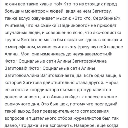
ж они все такие худые-то!» Кто-то из стоящих перед
большим монитором людей, видя на нем Загитову,
также вслух озвучивает мысли: «Это кто, Серябкина?»
Учитывая, что на съемки «Ледникового» не приходят
случайные люди, и совершенно ясно, что экс-солистка
группы Serebroне могла бы оказаться здесь в коньках и
с микрофоном, можно считать эту фразу шуткой в адрес
Алины. Мол, она изменилась до неузнаваемости.
©
Фото : Социальные сети Алины Загитовой
Алина
Загитова
© Фото : Социальные сети Алины
ЗагитовойАлина ЗагитоваЗнаете, да. Есть одна вещь, в
которой Загитова действительно стала другой. Через
ее агента и координатора съемок до журналистов
донесли новость, что Алина выйдет к прессе в конце
съемочного дня. Это был шок, потому что последний
такой выход без предварительного согласования
вопросов и тщательного отбора журналистов был так
давно, что даже и не вспомнить. Наверное, еще когда