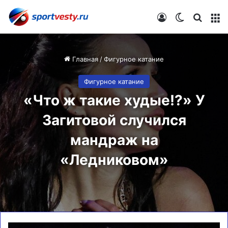
Войти
Switch skin
Искат
М
Главная
/
Фигурное катание
Фигурное катание
«Что ж такие худые!?» У
Загитовой случился
мандраж на
«Ледниковом»