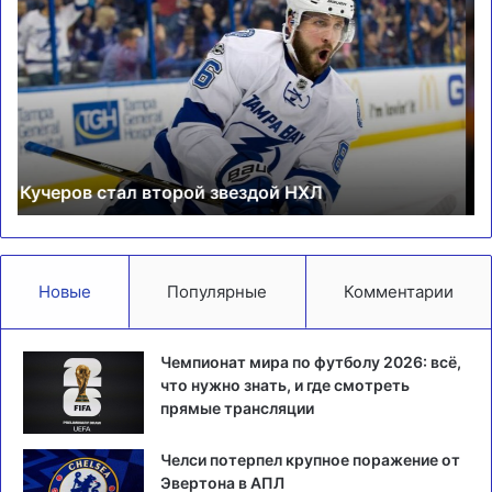
одержали
Уи
победу
вы
над
на
Хьюстоном
ст
в
Au
НБА
Op
Лейкерс одержали победу над Хьюстоном в НБА
Новые
Популярные
Комментарии
Чемпионат мира по футболу 2026: всё,
что нужно знать, и где смотреть
прямые трансляции
Челси потерпел крупное поражение от
Эвертона в АПЛ