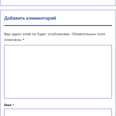
Добавить комментарий
Ваш адрес email не будет опубликован.
Обязательные поля
помечены
*
К
о
м
м
е
н
т
а
Имя
*
р