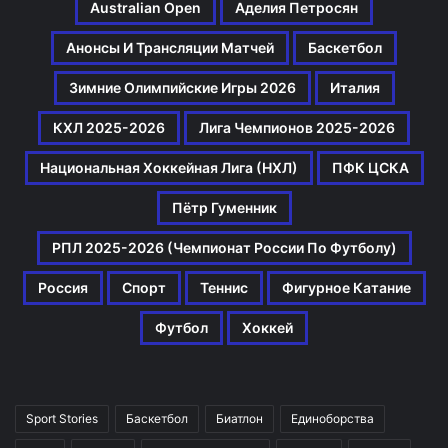
Australian Open
Аделия Петросян
Анонсы И Трансляции Матчей
Баскетбол
Зимние Олимпийские Игры 2026
Италия
КХЛ 2025-2026
Лига Чемпионов 2025-2026
Национальная Хоккейная Лига (НХЛ)
ПФК ЦСКА
Пётр Гуменник
РПЛ 2025-2026 (Чемпионат России По Футболу)
Россия
Спорт
Теннис
Фигурное Катание
Футбол
Хоккей
Sport Stories
Баскетбол
Биатлон
Единоборства