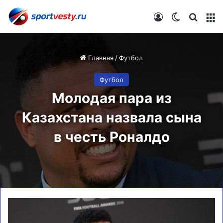
Войти
Switch skin
Искат
М
Главная
/
Футбол
Футбол
Молодая пара из
Казахстана назвала сына
в честь Роналдо