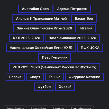
Australian Open
Аделия Петросян
Анонсы И Трансляции Матчей
Баскетбол
Зимние Олимпийские Игры 2026
Италия
КХЛ 2025-2026
Лига Чемпионов 2025-2026
Национальная Хоккейная Лига (НХЛ)
ПФК ЦСКА
Пётр Гуменник
РПЛ 2025-2026 (Чемпионат России По Футболу)
Россия
Спорт
Теннис
Фигурное Катание
Футбол
Хоккей
Sport Stories
Баскетбол
Биатлон
Единоборства