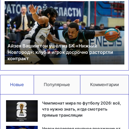
Айзея
Бр
Вашингтон
по
ушёл
Са
из
в
БК
ма
«Нижний
А
Новгород»:
Айзея Вашингтон ушёл из БК «Нижний
клуб
Новгород»: клуб и игрок досрочно расторгли
и
контракт
игрок
досрочно
расторгли
контракт
Новые
Популярные
Комментарии
Чемпионат мира по футболу 2026: всё,
что нужно знать, и где смотреть
прямые трансляции
Челси потерпел крупное поражение от