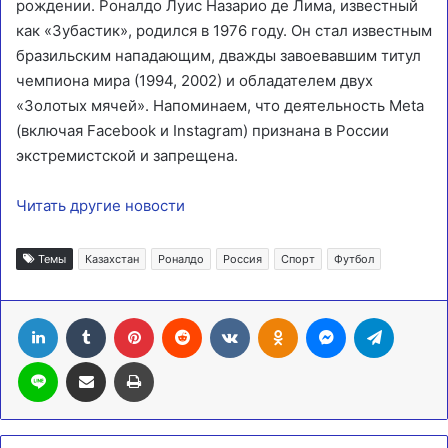
рождении. Роналдо Луис Назарио де Лима, известный
как «Зубастик», родился в 1976 году. Он стал известным
бразильским нападающим, дважды завоевавшим титул
чемпиона мира (1994, 2002) и обладателем двух
«Золотых мячей». Напоминаем, что деятельность Meta
(включая Facebook и Instagram) признана в России
экстремистской и запрещена.
Читать другие новости
Темы
Казахстан
Роналдо
Россия
Спорт
Футбол
LinkedIn
Tumblr
Pinterest
Reddit
Вконтакте
Одноклассники
Messenger
Telegra
Line
Поделиться через электронную почту
Печатать