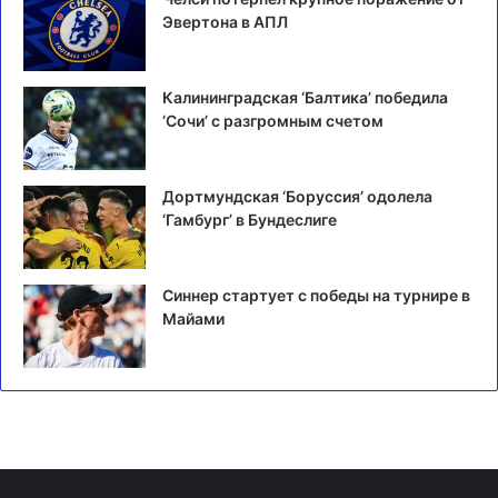
Эвертона в АПЛ
Калининградская ‘Балтика’ победила
‘Сочи’ с разгромным счетом
Дортмундская ‘Боруссия’ одолела
‘Гамбург’ в Бундеслиге
Синнер стартует с победы на турнире в
Майами