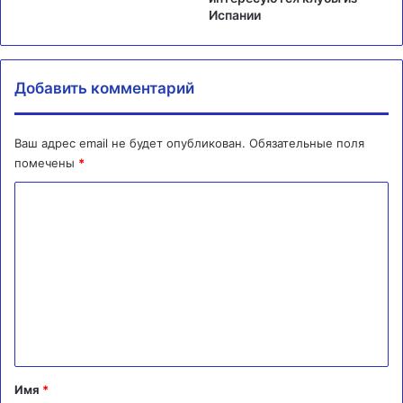
Испании
Добавить комментарий
Ваш адрес email не будет опубликован.
Обязательные поля
помечены
*
К
о
м
м
е
н
т
а
Имя
*