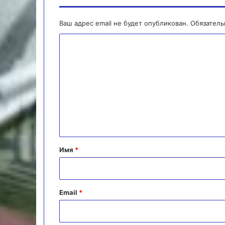
Ваш адрес email не будет опубликован.
Обязател
К
о
м
м
е
н
т
а
Имя
*
р
и
й
Email
*
*