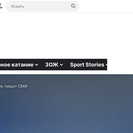
йная статья
debar
Switch skin
Искать
ное катание
ЗОЖ
Sport Stories
ся, пишут СМИ