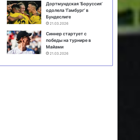
Дортмундская ‘Боруссия’
одолела ‘Гамбург’ в
Бундеслиге
21.03.2026
Синнер стартует с
победы на турнире в
Майами
21.03.2026