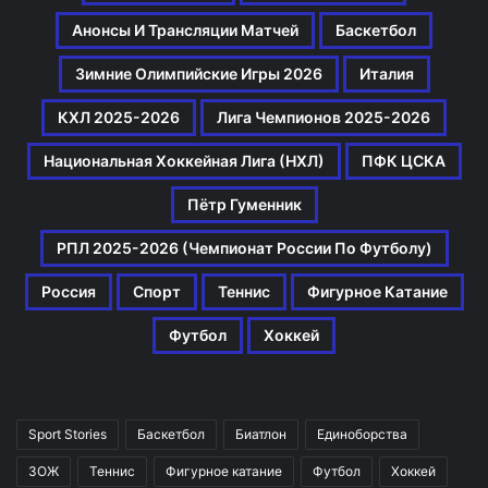
Анонсы И Трансляции Матчей
Баскетбол
Зимние Олимпийские Игры 2026
Италия
КХЛ 2025-2026
Лига Чемпионов 2025-2026
Национальная Хоккейная Лига (НХЛ)
ПФК ЦСКА
Пётр Гуменник
РПЛ 2025-2026 (Чемпионат России По Футболу)
Россия
Спорт
Теннис
Фигурное Катание
Футбол
Хоккей
Sport Stories
Баскетбол
Биатлон
Единоборства
ЗОЖ
Теннис
Фигурное катание
Футбол
Хоккей