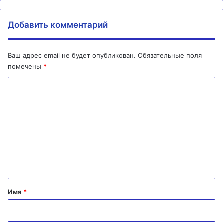
Добавить комментарий
Ваш адрес email не будет опубликован.
Обязательные поля
помечены
*
К
о
м
м
е
н
т
а
Имя
*
р
и