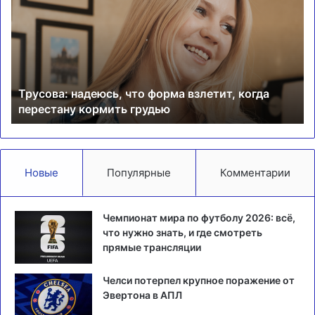
что
жа
форма
на
взлетит,
су
когда
в
перестану
ма
кормить
с
Трусова: надеюсь, что форма взлетит, когда
грудью
‘Д
перестану кормить грудью
Новые
Популярные
Комментарии
Чемпионат мира по футболу 2026: всё,
что нужно знать, и где смотреть
прямые трансляции
Челси потерпел крупное поражение от
Эвертона в АПЛ