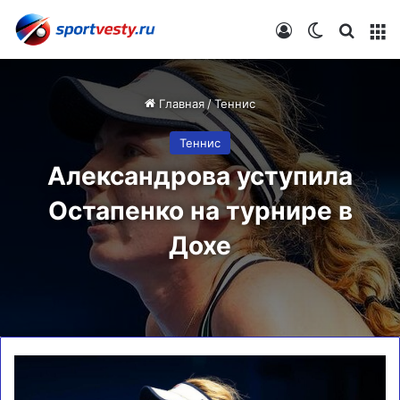
Войти
Switch skin
Искат
М
Главная
/
Теннис
Теннис
Александрова уступила
Остапенко на турнире в
Дохе