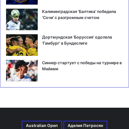
Калининградская ‘Балтика’ победила
‘Сочи’ с разгромным счетом
Дортмундская ‘Боруссия’ одолела
‘Гамбург’ в Бундеслиге
Синнер стартует с победы на турнире в
Майами
Australian Open
Аделия Петросян