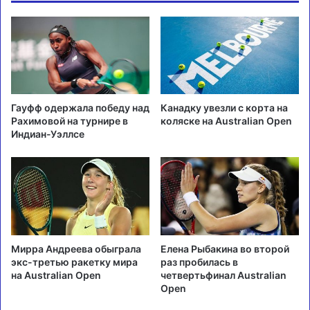
Гауфф одержала победу над
Канадку увезли с корта на
Рахимовой на турнире в
коляске на Australian Open
Индиан-Уэллсе
Мирра Андреева обыграла
Елена Рыбакина во второй
экс-третью ракетку мира
раз пробилась в
на Australian Open
четвертьфинал Australian
Open