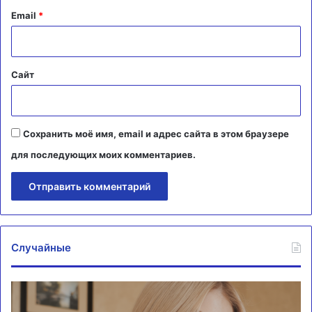
й
Email
*
*
Сайт
Сохранить моё имя, email и адрес сайта в этом браузере
для последующих моих комментариев.
Случайные
Трусова:
Ц
надеюсь,
пл