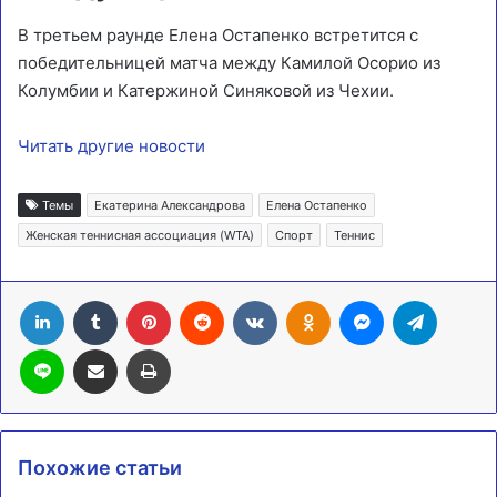
В третьем раунде Елена Остапенко встретится с
победительницей матча между Камилой Осорио из
Колумбии и Катержиной Синяковой из Чехии.
Читать другие новости
Темы
Екатерина Александрова
Елена Остапенко
Женская теннисная ассоциация (WTA)
Спорт
Теннис
LinkedIn
Tumblr
Pinterest
Reddit
Вконтакте
Одноклассники
Messenger
Telegra
Line
Поделиться через электронную почту
Печатать
Похожие статьи