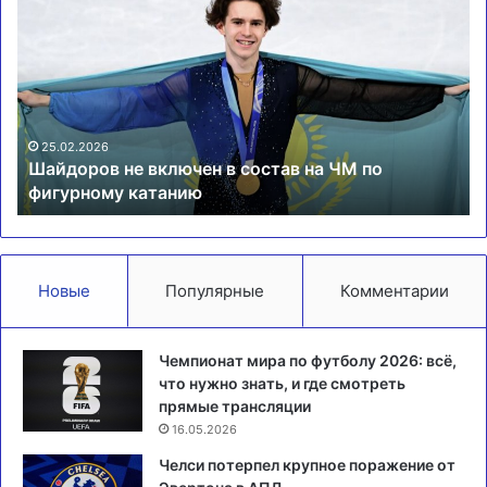
«Адмирала»
Шулак
забросил
шайбу
в
собственные
ворота
19.01.2026
Капитан «Адмирала» Шулак забросил шайбу в
в
собственные ворота в матче КХЛ
матче
КХЛ
Новые
Популярные
Комментарии
Чемпионат мира по футболу 2026: всё,
что нужно знать, и где смотреть
прямые трансляции
16.05.2026
Челси потерпел крупное поражение от