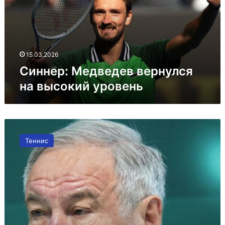
высокий
уровень
15.03.2026
Синнер: Медведев вернулся
на высокий уровень
Тарпищев
о
Теннис
ключевых
аспектах
матча
Медведева
с
Синнером