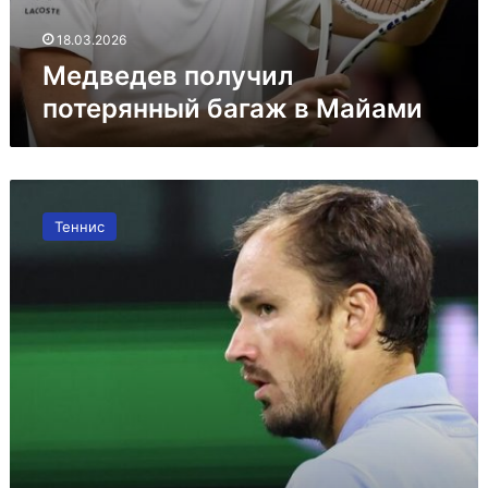
18.03.2026
Медведев получил
потерянный багаж в Майами
Медведев
сообщил
Теннис
о
пропаже
багажа
перед
турниром
в
Майами