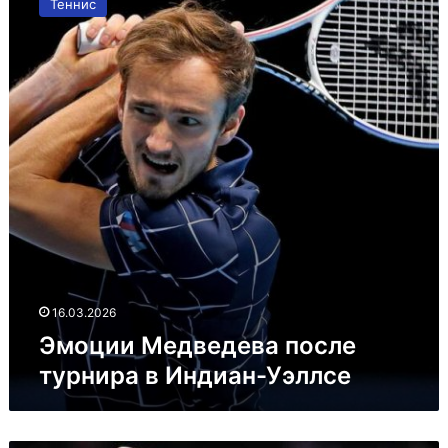
Теннис
после
турнира
в
Индиан-
Уэллсе
16.03.2026
Эмоции Медведева после
турнира в Индиан-Уэллсе