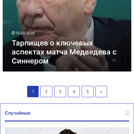
15.03.2026
Тарпищев о ключевых
аспектах матча Медведева с
Синнером
1
2
3
4
5
»
Случайные
Капитан