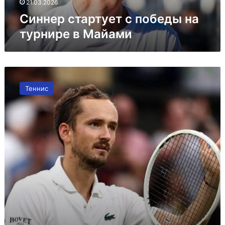
21.03.2026
Синнер стартует с победы на
турнире в Майами
Медведев
получил
Теннис
потерянный
багаж
в
Майами