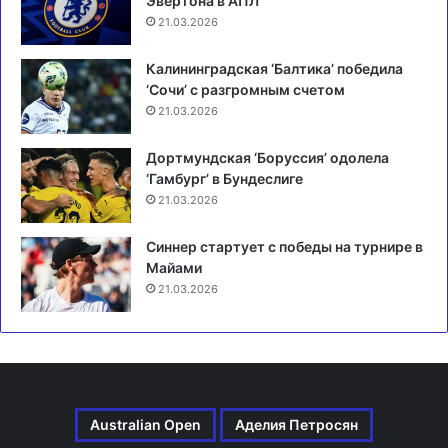
Эвертона в АПЛ
21.03.2026
Калининградская ‘Балтика’ победила
‘Сочи’ с разгромным счетом
21.03.2026
Дортмундская ‘Боруссия’ одолела
‘Гамбург’ в Бундеслиге
21.03.2026
Синнер стартует с победы на турнире в
Майами
21.03.2026
Australian Open
Аделия Петросян