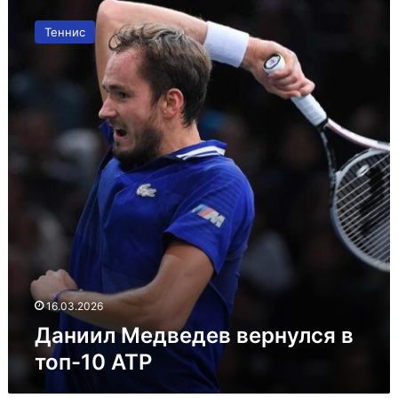
Даниил
Медведев
Теннис
вернулся
в
топ-10
ATP
16.03.2026
Даниил Медведев вернулся в
топ-10 ATP