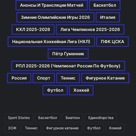
Анонсы И Трансляции Матчей
Баскетбол
Зимние Олимпийские Игры 2026
Италия
КХЛ 2025-2026
Лига Чемпионов 2025-2026
Национальная Хоккейная Лига (НХЛ)
ПФК ЦСКА
Пётр Гуменник
РПЛ 2025-2026 (Чемпионат России По Футболу)
Россия
Спорт
Теннис
Фигурное Катание
Футбол
Хоккей
Sport Stories
Баскетбол
Биатлон
Единоборства
ЗОЖ
Теннис
Фигурное катание
Футбол
Хоккей