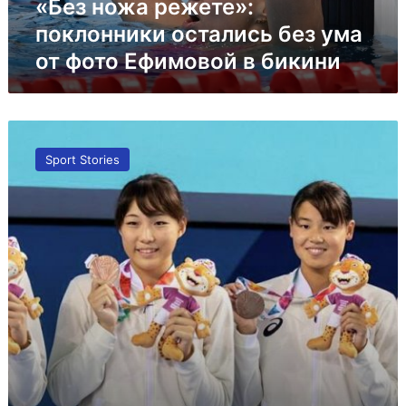
Ефимовой
«Без ножа режете»:
в
поклонники остались без ума
бикини
от фото Ефимовой в бикини
Призер
юношеских
Sport Stories
Олимпийских
игр
в
плавании
перешла
в
мир
порно