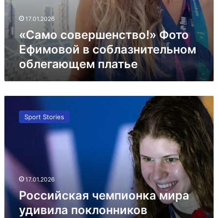
17.01.2026
«Само совершенство!» Фото
Ефимовой в соблазнительном
облегающем платье
Российская
чемпионка
Sport Stories
мира
удивила
поклонников
пикантным
видео
из
17.01.2026
бассейна
Российская чемпионка мира
удивила поклонников