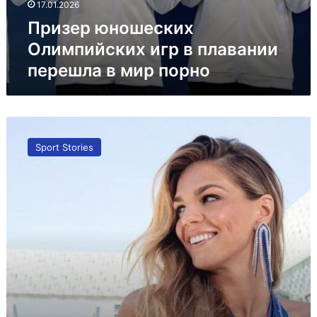
17.01.2026
Призер юношеских
Олимпийских игр в плавании
перешла в мир порно
«Само
совершенство!»
Sport Stories
Фото
Ефимовой
в
соблазнительном
облегающем
платье