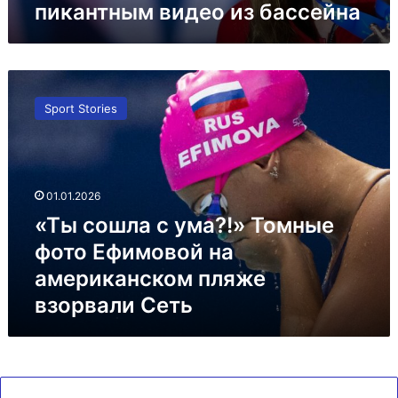
пикантным видео из бассейна
«Ты
сошла
Sport Stories
с
ума?!»
Томные
фото
Ефимовой
01.01.2026
на
«Ты сошла с ума?!» Томные
американском
пляже
фото Ефимовой на
взорвали
американском пляже
Сеть
взорвали Сеть