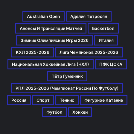
Australian Open
Аделия Петросян
Анонсы И Трансляции Матчей
Баскетбол
Зимние Олимпийские Игры 2026
Италия
КХЛ 2025-2026
Лига Чемпионов 2025-2026
Национальная Хоккейная Лига (НХЛ)
ПФК ЦСКА
Пётр Гуменник
РПЛ 2025-2026 (Чемпионат России По Футболу)
Россия
Спорт
Теннис
Фигурное Катание
Футбол
Хоккей