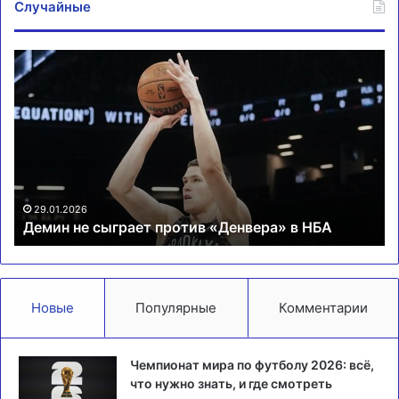
Случайные
Демин
Си
не
с
сыграет
по
против
на
«Денвера»
Га
в
на
НБА
за
ти
на
29.01.2026
Демин не сыграет против «Денвера» в НБА
Au
Op
Новые
Популярные
Комментарии
Чемпионат мира по футболу 2026: всё,
что нужно знать, и где смотреть