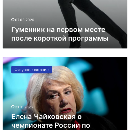
07.03.2026
Гуменник на первом месте
после короткой программы
Елена
Чайковская
Фигурное катание
о
чемпионате
России
по
прыжкам
31.01.2026
Елена Чайковская о
чемпионате России по