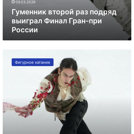
09.03.2026
Гуменник второй раз подряд
выиграл Финал Гран-при
России
Гуменник
на
Фигурное катание
первом
месте
после
короткой
программы