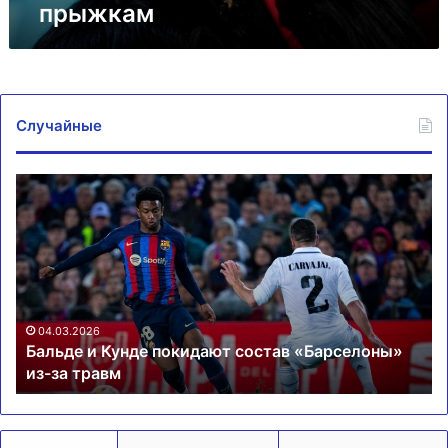
прыжкам
Случайные
Бальде
Ба
и
и
Кунде
Ба
покидают
за
состав
ма
«Барселоны»
вн
из-
с
за
кр
04.03.2026
Бальде и Кунде покидают состав «Барселоны»
травм
ка
из-за травм