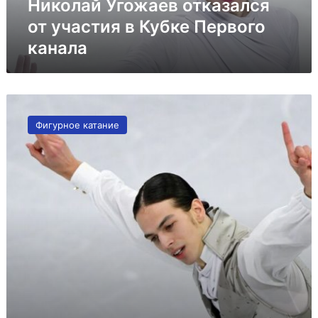
Николай Угожаев отказался
от участия в Кубке Первого
канала
Гуменник
второй
Фигурное катание
раз
подряд
выиграл
Финал
Гран-
при
России