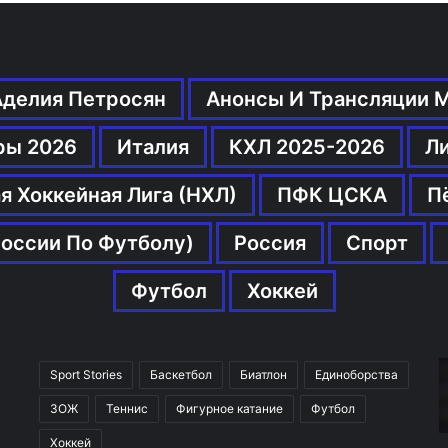
Аделия Петросян
Анонсы И Трансляции 
ры 2026
Италия
КХЛ 2025-2026
Л
я Хоккейная Лига (НХЛ)
ПФК ЦСКА
П
оссии По Футболу)
Россия
Спорт
Футбол
Хоккей
Sport Stories
Баскетбол
Биатлон
Единоборства
ЗОЖ
Теннис
Фигурное катание
Футбол
Хоккей