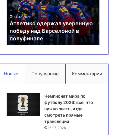
победу
Николы
над
Симича
25.01.2026
Барселоной
с
ЦСКА обсу
13.02.2026
в
«Партизаном»
Атлетико одержал уверенную
Николы Сим
полуфинале
—
победу над Барселоной в
«Партизано
детали
полуфинале
возможного
возможного
трансфера
Новые
Популярные
Комментарии
Чемпионат мира по
футболу 2026: всё, что
нужно знать, и где
смотреть прямые
трансляции
16.05.2026