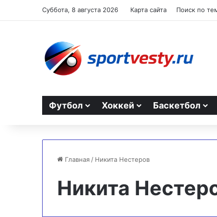
Суббота, 8 августа 2026
Карта сайта
Поиск по те
Футбол
Хоккей
Баскетбол
Главная
/
Никита Нестеров
Никита Нестер
Поражение
Рейнджерс
в