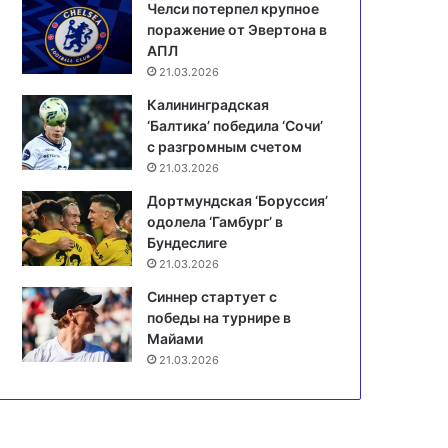
Челси потерпел крупное
поражение от Эвертона в
АПЛ
21.03.2026
Калининградская
‘Балтика’ победила ‘Сочи’
с разгромным счетом
21.03.2026
Дортмундская ‘Боруссия’
одолела ‘Гамбург’ в
Бундеслиге
21.03.2026
Синнер стартует с
победы на турнире в
Майами
21.03.2026