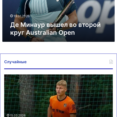
Open
19.01.2026
Де Минаур вышел во второй
круг Australian Open
Случайные
Отец
Ба
задержанного
«П
футболиста
не
«Урала-2»
мо
отправится
вы
в
в
Москву
Ро
15.03.2026