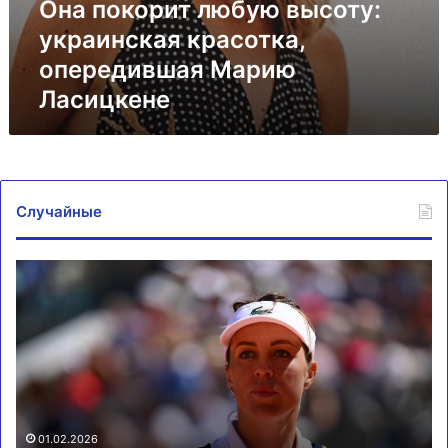
Она покорит любую высоту:
украинская красотка,
опередившая Марию
Ласицкене
Случайные
Павлюченкова
На
выбывает
ES
из
на
турнира
ху
в
тр
Абу-
в
Даби
А
01.02.2026