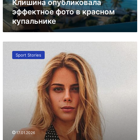
Клишина опубликовала
эффектное фото в красном
купальнике
Она
покорит
Sport Stories
любую
высоту:
украинская
красотка,
опередившая
Марию
Ласицкене
17.01.2026