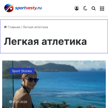
Войти
Switch skin
Искат
М
Главная
/
Легкая атлетика
Легкая атлетика
Клишина
опубликовала
Sport Stories
эффектное
фото
в
красном
купальнике
17.01.2026