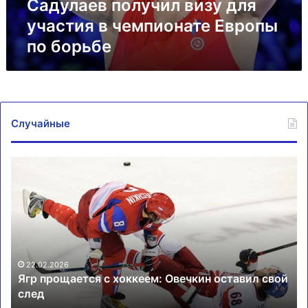
борьбе
Садулаев получил визу для
участия в чемпионате Европы
по борьбе
Случайные
Ягр
Гр
прощается
м
с
пр
хоккеем:
не
Овечкин
ме
оставил
пи
свой
С
след
22.02.2026
Ягр прощается с хоккеем: Овечкин оставил свой
след