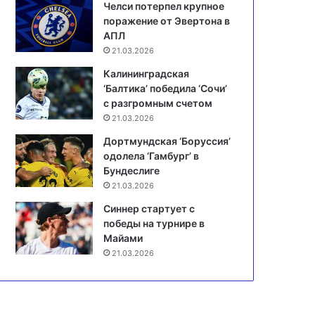
Челси потерпел крупное
поражение от Эвертона в
АПЛ
21.03.2026
Калининградская
‘Балтика’ победила ‘Сочи’
с разгромным счетом
21.03.2026
Дортмундская ‘Боруссия’
одолела ‘Гамбург’ в
Бундеслиге
21.03.2026
Синнер стартует с
победы на турнире в
Майами
21.03.2026