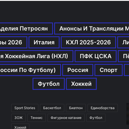
Аделия Петросян
Анонсы И Трансляции 
ры 2026
Италия
КХЛ 2025-2026
Л
я Хоккейная Лига (НХЛ)
ПФК ЦСКА
П
оссии По Футболу)
Россия
Спорт
Футбол
Хоккей
Sport Stories
Баскетбол
Биатлон
Единоборства
ЗОЖ
Теннис
Фигурное катание
Футбол
Хоккей