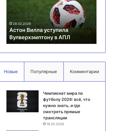
Вулверхэмптону
чемпионате
в
России
АПЛ
по
19.01.2026
прыжкам
Трусова вы
28.02.2026
Астон Вилла уступила
чемпионате
Вулверхэмптону в АПЛ
прыжкам
Новые
Популярные
Комментарии
Чемпионат мира по
футболу 2026: всё, что
нужно знать, и где
смотреть прямые
трансляции
16.05.2026