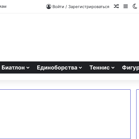
Случайн
Side
мам
Войти / Зарегистрироваться
Биатлон
Единоборства
Теннис
Фигур
Финляндия
одержала
победу