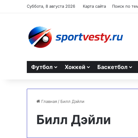
Суббота, 8 августа 2026
Карта сайта
Поиск по те
Футбол
Хоккей
Баскетбол
Главная
/
Билл Дэйли
Билл Дэйли
Тарасова
о
выступлении